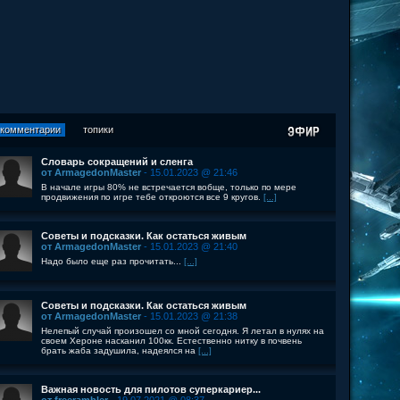
комментарии
топики
Словарь сокращений и сленга
от ArmagedonMaster
- 15.01.2023 @ 21:46
В начале игры 80% не встречается вобще, только по мере
продвижения по игре тебе откроются все 9 кругов.
[...]
Советы и подсказки. Как остаться живым
от ArmagedonMaster
- 15.01.2023 @ 21:40
Надо было еще раз прочитать...
[...]
Советы и подсказки. Как остаться живым
от ArmagedonMaster
- 15.01.2023 @ 21:38
Нелепый случай произошел со мной сегодня. Я летал в нулях на
своем Хероне насканил 100кк. Естественно нитку в почвень
брать жаба задушила, надеялся на
[...]
Важная новость для пилотов суперкариер...