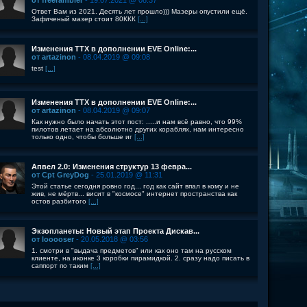
от freerambler
- 19.07.2021 @ 08:37
Ответ Вам из 2021. Десять лет прошло))) Мазеры опустили ещё.
Зафиченый мазер стоит 80ККК
[...]
Изменения ТТХ в дополнении EVE Online:...
от artazinon
- 08.04.2019 @ 09:08
test
[...]
Изменения ТТХ в дополнении EVE Online:...
от artazinon
- 08.04.2019 @ 09:07
Как нужно было начать этот пост: .....и нам всё равно, что 99%
пилотов летает на абсолютно других кораблях, нам интересно
только одно, чтобы больше иг
[...]
Апвел 2.0: Изменения структур 13 февра...
от Cpt GreyDog
- 25.01.2019 @ 11:31
Этой статье сегодня ровно год... год как сайт впал в кому и не
жив, не мёртв... висит в "космосе" интернет пространства как
остов разбитого
[...]
Экзопланеты: Новый этап Проекта Дискав...
от looooser
- 20.05.2018 @ 03:56
1. смотри в "выдача предметов" или как оно там на русском
клиенте, на иконке 3 коробки пирамидкой. 2. сразу надо писать в
саппорт по таким
[...]