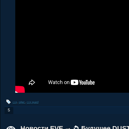
ccp
,
офис
,
ccp guard
5
Новости EVE
Будущее DUST