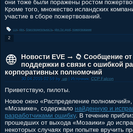
они тоже были поражены ростом пожертво
Кроме того, множество исландских компан
участие в сборе пожертвований.
ccp
,
plex
,
благотворительность
,
plex for good
,
пожертвование
2
Новости EVE
Сообщение от
поддержки в связи с ошибкой р
корпоративных полномочий
30.04.2015 02:59 by
.up
| Источник:
CCP Falcon
Приветствую, пилоты.
Новое окно «Распределение полномочий»,
«Мозаике», содержало
найденную и испр
разработчиками ошибку
. В течение прибли
прошедших от выхода «Мозаики» до испра
некоторых случаях при попытке вручить п