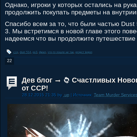
Однако, игроки у которых остались на рук
продолжить покупать предметы на внутрии
Спасибо всем за то, что были частью Dust 
3. Мы встретимся в новой главе этого пове
надеемся что вы продолжите путешествие 
ccp
,
dust 514
,
ps3
,
феил
,
что-то пошло не так
,
project legion
22
Дев блог
Счастливых Ново
от CCP!
28.12.2015 21:35 by
.up
| Источник:
Team Murder Service