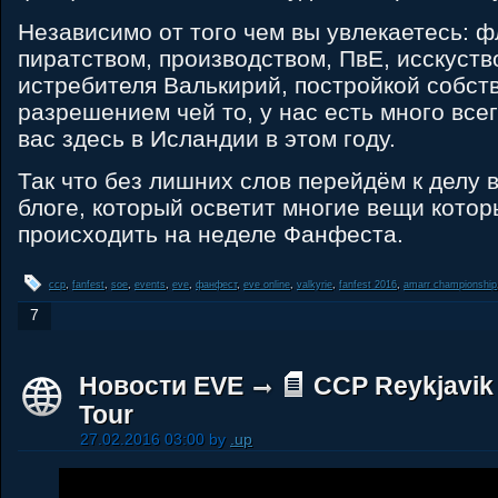
Независимо от того чем вы увлекаетесь: 
пиратством, производством, ПвЕ, исскуст
истребителя Валькирий, постройкой собст
разрешением чей то, у нас есть много все
вас здесь в Исландии в этом году.
Так что без лишних слов перейдём к делу 
блоге, который осветит многие вещи котор
происходить на неделе Фанфеста.
ccp
,
fanfest
,
soe
,
events
,
eve
,
фанфест
,
eve online
,
valkyrie
,
fanfest 2016
,
amarr championship
7
Новости EVE
CCP Reykjavik 
Tour
27.02.2016 03:00 by
.up