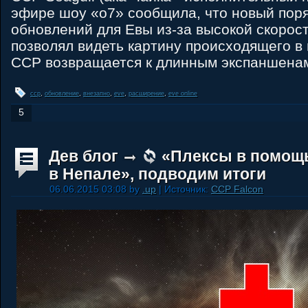
эфире шоу «о7» сообщила, что новый пор
обновлений для Евы из-за высокой скорост
позволял видеть картину происходящего в
ССР возвращается к длинным экспаншена
ccp
,
обновление
,
внезапно
,
eve
,
расширение
,
eve online
5
Дев блог
«Плексы в помощь
в Непале», подводим итоги
06.06.2015 03:08 by
.up
| Источник:
CCP Falcon