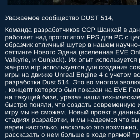
Уважаемое сообщество DUST 514,
Команда разработчиков CCP Шанхай в да
работает над прототипом FPS для PC с це
образчик отличный шутер в нашем научно
сеттинге Нового Эдена (вселенная EVE Onli
Valkyrie, и Gunjack). Их опыт используется
жанром игр используется для создания со
игры на движке Unreal Engine 4 с учетом в
разработки Dust 514. Это во многом эвол
, концепт которого был показан на EVE Fanf
на текущей базе, урезая наши технически
быстро поняли, что создать современную 
игру мы не сможем. Новый проект в данны
стадиях разработки, и мы надеемся что в
верен настолько, насколько это возможно,
рассказать о нем больше в ходе прямой т