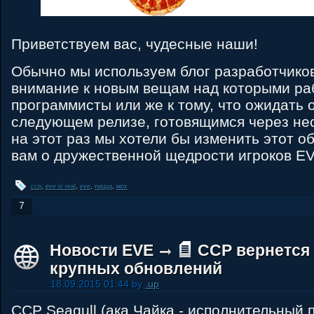
Приветствуем вас, чудесные наши!
Обычно мы используем блог разработчиков
внимание к новым вещам над которыми р
программисты или же к тому, что ожидать 
следующем релизе, готовящимся через нес
на этот раз мы хотели бы изменить этот о
вам о дружественной щедрости игроков EV
ccp
,
eve is real
,
eve
,
пицца
,
мох
7
Новости EVE
ССР вернется
крупных обновлений
18.09.2015 01:44 by
.up
ССP Seagull (ака Чайка - исполнительный 