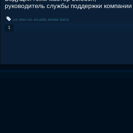
руководитель службы поддержки компании
ccp
,
феил
,
eve
,
eve online
,
мозаика
,
boot.ini
1