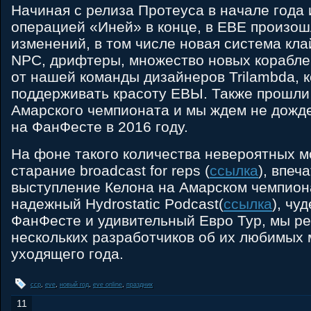
Начиная с релиза Протеуса в начале года 
операцией «Иней» в конце, в ЕВЕ произо
изменений, в том числе новая система кл
NPC, дрифтеры, множество новых корабле
от нашей команды дизайнеров Trilambda, 
поддерживать красоту ЕВЫ. Также прошли
Амарского чемпионата и мы ждем не дожд
на ФанФесте в 2016 году.
На фоне такого количества невероятных м
старание broadcast for reps (
ссылка
), впе
выступление Келона на Амарском чемпиона
надежный Hydrostatic Podcast(
ссылка
), чу
ФанФесте и удивительный Евро Тур, мы р
нескольких разработчиков об их любимых
уходящего года.
ccp
,
eve
,
новый год
,
eve online
,
праздник
11