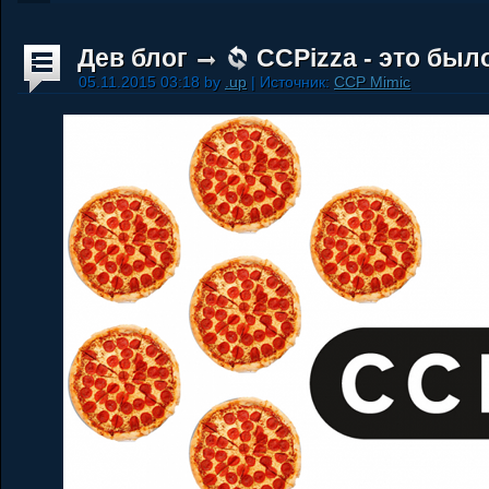
Дев блог
CCPizza - это был
05.11.2015 03:18 by
.up
| Источник:
CCP Mimic