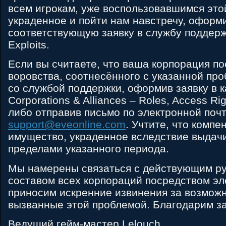
всем игрокам, уже воспользовавшимся это
украденное и пойти нам навстречу, оформ
соответствующую заявку в службу поддерж
Exploits.
Если вы считаете, что ваша корпорация по
воровства, соотнесённого с указанной пр
со службой поддержки, оформив заявку в 
Corporations & Alliances – Roles, Access Ri
либо отправив письмо по электронной поч
support@eveonline.com
. Учтите, что комп
имущество, украденное вследствие выдач
пределами указанного периода.
Мы намерены связаться с действующим р
составом всех корпораций посредством эл
приносим искренние извинения за возмож
вызванные этой проблемой. Благодарим з
Ведущий гейм-мастер Lelouch,