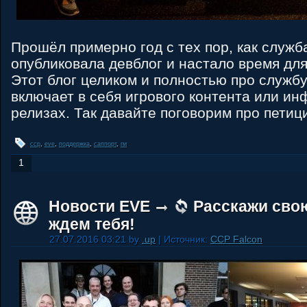
Прошёл примерно год с тех пор, как служб
опубликовала девблог и настало время для
Этот блог целиком и полностью про службу
включает в себя игрового контента или и
релизах. Так давайте поговорим про петиц
ccp
,
eve
,
поддержка
,
саппорт
,
гм
1
Новости EVE
Расскажи сво
ждем тебя!
27.07.2016 03:21 by
.up
| Источник:
CCP Falcon