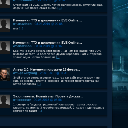
от freerambler
- 19.07.2021 @ 08:37
Ответ Вам из 2021. Десять лет прошло))) Мазеры опустили ещё.
Зафиченый мазер стоит 80ККК
[...]
Изменения ТТХ в дополнении EVE Online:...
от artazinon
- 08.04.2019 @ 09:08
test
[...]
Изменения ТТХ в дополнении EVE Online:...
от artazinon
- 08.04.2019 @ 09:07
Как нужно было начать этот пост: .....и нам всё равно, что 99%
пилотов летает на абсолютно других кораблях, нам интересно
только одно, чтобы больше иг
[...]
Апвел 2.0: Изменения структур 13 февра...
от Cpt GreyDog
- 25.01.2019 @ 11:31
Этой статье сегодня ровно год... год как сайт впал в кому и не
жив, не мёртв... висит в "космосе" интернет пространства как
остов разбитого
[...]
Экзопланеты: Новый этап Проекта Дискав...
от looooser
- 20.05.2018 @ 03:56
1. смотри в "выдача предметов" или как оно там на русском
клиенте, на иконке 3 коробки пирамидкой. 2. сразу надо писать в
саппорт по таким
[...]