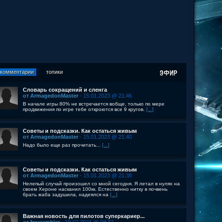
комментарии
топики
Словарь сокращений и сленга
от ArmagedonMaster
- 15.01.2023 @ 21:46
В начале игры 80% не встречается вобще, только по мере
продвижения по игре тебе откроются все 9 кругов.
[...]
Советы и подсказки. Как остаться живым
от ArmagedonMaster
- 15.01.2023 @ 21:40
Надо было еще раз прочитать...
[...]
Советы и подсказки. Как остаться живым
от ArmagedonMaster
- 15.01.2023 @ 21:38
Нелепый случай произошел со мной сегодня. Я летал в нулях на
своем Хероне насканил 100кк. Естественно нитку в почвень
брать жаба задушила, надеялся на
[...]
Важная новость для пилотов суперкариер...