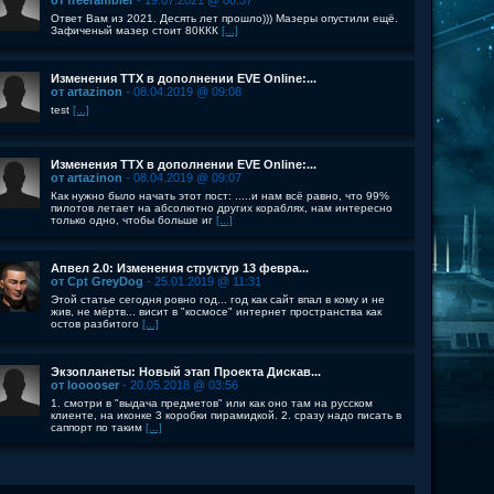
от freerambler
- 19.07.2021 @ 08:37
Ответ Вам из 2021. Десять лет прошло))) Мазеры опустили ещё.
Зафиченый мазер стоит 80ККК
[...]
Изменения ТТХ в дополнении EVE Online:...
от artazinon
- 08.04.2019 @ 09:08
test
[...]
Изменения ТТХ в дополнении EVE Online:...
от artazinon
- 08.04.2019 @ 09:07
Как нужно было начать этот пост: .....и нам всё равно, что 99%
пилотов летает на абсолютно других кораблях, нам интересно
только одно, чтобы больше иг
[...]
Апвел 2.0: Изменения структур 13 февра...
от Cpt GreyDog
- 25.01.2019 @ 11:31
Этой статье сегодня ровно год... год как сайт впал в кому и не
жив, не мёртв... висит в "космосе" интернет пространства как
остов разбитого
[...]
Экзопланеты: Новый этап Проекта Дискав...
от looooser
- 20.05.2018 @ 03:56
1. смотри в "выдача предметов" или как оно там на русском
клиенте, на иконке 3 коробки пирамидкой. 2. сразу надо писать в
саппорт по таким
[...]