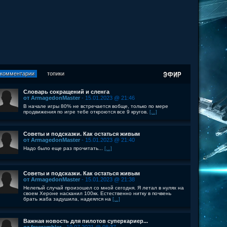
комментарии
топики
Словарь сокращений и сленга
от ArmagedonMaster
- 15.01.2023 @ 21:46
В начале игры 80% не встречается вобще, только по мере
продвижения по игре тебе откроются все 9 кругов.
[...]
Советы и подсказки. Как остаться живым
от ArmagedonMaster
- 15.01.2023 @ 21:40
Надо было еще раз прочитать...
[...]
Советы и подсказки. Как остаться живым
от ArmagedonMaster
- 15.01.2023 @ 21:38
Нелепый случай произошел со мной сегодня. Я летал в нулях на
своем Хероне насканил 100кк. Естественно нитку в почвень
брать жаба задушила, надеялся на
[...]
Важная новость для пилотов суперкариер...