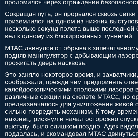
проломился через ограждения безопасност
Сокращая путь, он прорвался сквозь сетки
приземлился на одном из нижних выступо
несколько секунд полета выше последней 
вел к одному из блокированных туннелей.
MTAC двинулся от обрыва к запечатанному
подняв манипулятор с добывающим лазеро
прожигать дверь насквозь.
Это заняло некоторое время, и захватчики,
соображали, прежде чем предпринять отве
калейдоскопическими сполохами лазеров 
различные секции на скелете MTACа, но 
предназначалось для уничтожения живой с
сильно повредить механизм. К тому времени
наконец, рискнул и начал осторожно спуск
выступу, было слишком поздно. Адек видел
поддалась, и скомандовал MTAC двинуться