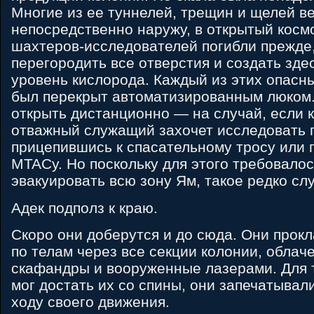
Многие из ее туннелей, трещин и щелей в
непосредственно наружу, в открытый космо
шахтеров-исследователей погибли прежде
перегородить все отверстия и создать зд
уровень кислорода. Каждый из этих опасн
был перекрыт автоматизированным люком
открыть дистанционно — на случай, если 
отважный служащий захочет исследовать 
прицепившись к спасательному тросу или 
MTACу. Но поскольку для этого требовало
эвакуировать всю зону Ям, такое редко сл
Адек подполз к краю.
Скоро они доберутся и до сюда. Они прок
по телам через все секции колонии, облач
скафандры и вооруженные лазерами. Для т
мог достать их со спины, они запечатывал
ходу своего движения.