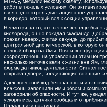
MTACу, металлическому скелету, использу
работ в тяжелых условиях. Он активизиров
взял под контроль дистанционное управле
в коридор, который вел к секции управлен
Несмотря на то, что в зоне все еще было 
кислорода, он не покидал скафандр. Добр
поехал наверх, считая секунды до прибыти
центральной диспетчерской, в которую он
полный обзор на Ямы. Почти все функции 
сосредоточены на управлении этим центро
несколько ниточек вели к жизни вне Ям, г
форме датчиков деятельности. Сигнал пост
открывал двери, соединяющие внешние се
Адек ввел свой код безопасности и включи
Клаксоны заполнили Ямы рёвом и компьют
заговорили об опасности. И тут же, увиде
ускорились, датчики сообщали о приближен
Падальщики наступали.