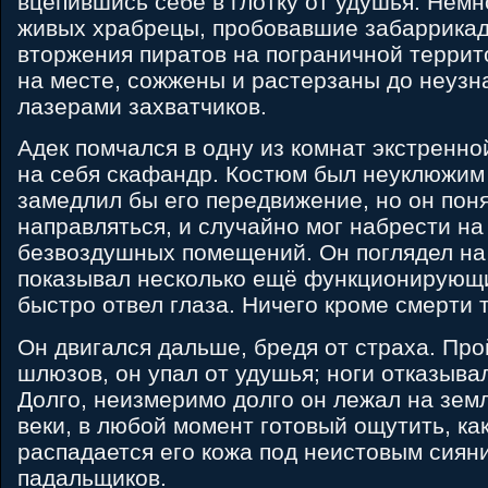
вцепившись себе в глотку от удушья. Немн
живых храбрецы, пробовавшие забаррикад
вторжения пиратов на пограничной террит
на месте, сожжены и растерзаны до неуз
лазерами захватчиков.
Адек помчался в одну из комнат экстренн
на себя скафандр. Костюм был неуклюжим
замедлил бы его передвижение, но он поня
направляться, и случайно мог набрести на
безвоздушных помещений. Он поглядел на
показывал несколько ещё функционирующи
быстро отвел глаза. Ничего кроме смерти 
Он двигался дальше, бредя от страха. Про
шлюзов, он упал от удушья; ноги отказыва
Долго, неизмеримо долго он лежал на земл
веки, в любой момент готовый ощутить, ка
распадается его кожа под неистовым сиян
падальщиков.