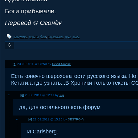
Боги прибывали.
Перевод © Огонёк
капсулиры
,
пираты
,
боги
,
падальщики
,
груз
,
атака
6
[#]
23.08.2011 @ 08:50 by
Devid-Smoke
Есть конечно шероховатости русского языка. Но
Кстати,а где узнать...В Хроники только тексты 
[#]
23.08.2011 @ 12:11 by
.up
да, для остального есть форум
[#]
23.08.2011 @ 15:15 by
DESTROYt
И Carlsberg.