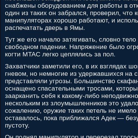
снабжены оборудованием для работы в от
один из таких он забрался, проверил, что к
манипуляторах хорошо работают, и исполь
распечатать дверь в Ямы.
Тут же его начало затягивать, словно тело
свободном падении. Напряжение было огро
когти MTAC легко цеплялись за пол.
Захватчики заметили его, в их взглядах ш
гневом, но немногие из удержавшихся на с
представляли угрозы. Большинство скафа
оснащено спасательными тросами, которы
заарканить себя к какому-либо неподвижно
нескольким из злоумышленников это удало
сожалению, оружие таких петель не имело 
оставалось, пока приближался Адек — без
пустоту.
Он поднял манипулятор и перерезал тросы