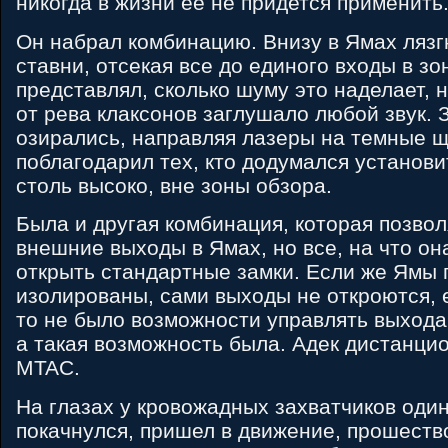
никогда в жизни её не придется применить
Он набрал комбинацию. Внизу в Ямах лязг
ставни, отсекая все до единого входы в зо
представлял, сколько шуму это наделает, 
от рева клаксонов заглушало любой звук. 
озирались, направляя лазеры на темные щ
поблагодарил тех, кто додумался установ
столь высоко, вне зоны обзора.
Была и другая комбинация, которая позво
внешние выходы в Ямах, но все, на что о
открыть стандартные замки. Если же Ямы 
изолированы, сами выходы не откроются, е
то не было возможности управлять выхода
а такая возможность была. Адек дистанци
MTAC.
На глазах у кровожадных захватчиков оди
покачнулся, пришел в движение, прошеств