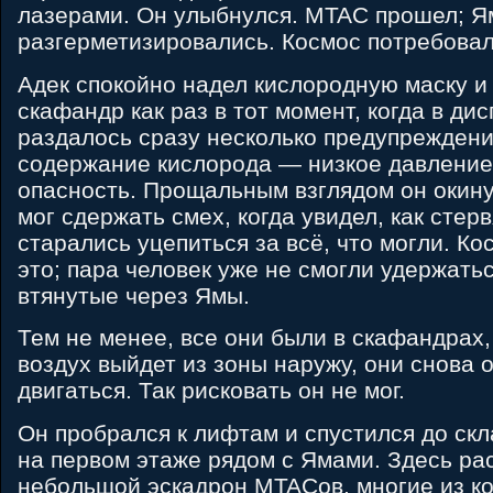
лазерами. Он улыбнулся. MTAC прошел; 
разгерметизировались. Космос потребовал
Адек спокойно надел кислородную маску и
скафандр как раз в тот момент, когда в ди
раздалось сразу несколько предупрежден
содержание кислорода — низкое давление
опасность. Прощальным взглядом он окинул
мог сдержать смех, когда увидел, как стер
старались уцепиться за всё, что могли. Ко
это; пара человек уже не смогли удержатьс
втянутые через Ямы.
Тем не менее, все они были в скафандрах, 
воздух выйдет из зоны наружу, они снова 
двигаться. Так рисковать он не мог.
Он пробрался к лифтам и спустился до ск
на первом этаже рядом с Ямами. Здесь ра
небольшой эскадрон MTACов, многие из к