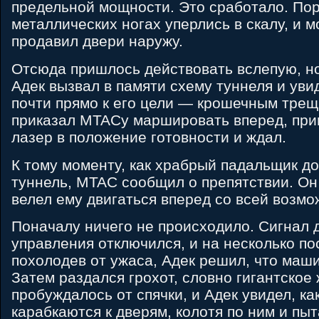
предельной мощности. Это сработало. По
металлических ногах уперлись в скалу, и
продавил двери наружу.
Отсюда пришлось действовать вслепую, но
Адек вызвал в памяти схему туннеля и увид
почти прямо к его цели — крошечным трещ
приказал MTACy маршировать вперед, пр
лазер в положение готовности и ждал.
К тому моменту, как храбрый падальщик до
туннель, MTAC сообщил о препятствии. Он 
велел ему двигаться вперед со всей возмо
Поначалу ничего не происходило. Сигнал 
управления отключился, и на несколько п
похолодев от ужаса, Адек решил, что маш
Затем раздался грохот, словно гигантско
пробуждалось от спячки, и Адек увидел, ка
карабкаются к дверям, колотя по ним и пы