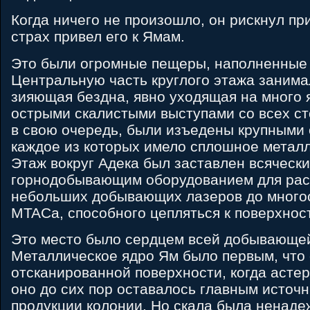
Когда ничего не произошло, он рискнул пр
страх привел его к Ямам.
Это были огромные пещеры, наполненные 
Центральную часть круглого этажа занима
зияющая бездна, явно уходящая на много я
острыми скалистыми выступами со всех ст
в свою очередь, были изъедены крупными 
каждое из которых имело сплошное металл
Этаж вокруг Адека был заставлен всяческ
горнодобывающим оборудованием для раско
небольших добывающих лазеров до много
MTACа, способного цепляться к поверхнос
Это место было сердцем всей добывающе
Металлическое ядро Ям было первым, что
отсканированной поверхности, когда асте
оно до сих пор оставалось главным источ
продукции колонии. Но скала была ненад