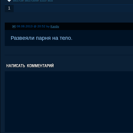
капсула
,
капсулиры
,
2010
,
мозг
1
[#]
08.08.2013 @ 20:52 by
Kardiv
Развеяли парня на тело.