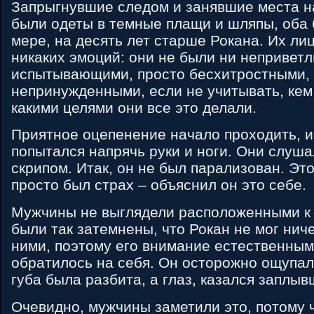
Запрыгнувшие следом и занявшие места н
были одеты в темные плащи и шляпы, оба
мере, на десять лет старше Рокана. Их ли
никаких эмоций: они не были ни непривет
испытывающими, просто бесхитростными, 
непринужденными, если не учитывать, кем 
какими целями они все это делали.
Приятное оцепенение начало проходить, и
попытался напрячь руки и ноги. Они слушал
скрипом. Итак, он не был парализован. Это
просто был страх – объяснил он это себе.
Мужчины не выглядели расположенными к 
были так затемнены, что Рокан не мог ниче
ними, поэтому его внимание естественны
обратилось на себя. Он осторожно ощупал
губа была разбита, а глаз, казался заплыв
Очевидно, мужчины заметили это, потому 