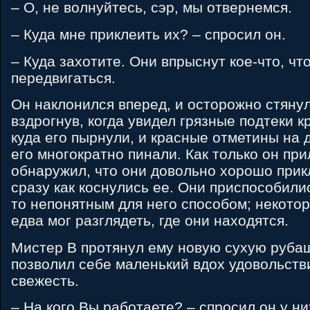
– О, не волнуйтесь, сэр, мы отвернемся.
– Куда мне приклеить их? – спросил он.
– Куда захотите. Они впрыснут кое-что, чт
передвигаться.
Он наклонился вперед, и осторожно стянул
вздрогнув, когда увидел грязные подтеки кр
куда его пырнули, и красные отметины на 
его многократно пинали. Как только он пр
обнаружил, что они довольно хорошо прикл
сразу как коснулись ее. Они приспособилис
то непонятным для него способом; некотор
едва мог разглядеть, где они находятся.
Мистер B протянул ему новую сухую рубаш
позволил себе маленький вдох удовольстви
свежесть.
– На кого Вы работаете? – спросил он у ни