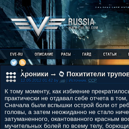
Хроники
Похитители трупо
12.05.2012 01:42 by
.up
| Источник:
CCP
К тому моменту, как избиение прекратилос
практически не отдавал себе отчета в том,
Сначала были вспышки острой боли от ребер
головы, а затем неожиданно не стало ничег
затуманенного, окантованного красным во
мучительных болей по всему телу, борющи