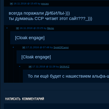
[#]
16.11.2016 @ 15:45 by
proces
всегда поражали ДИБИЛЫ-)))
ты думаешь CCP читает этот сайт???_)))
[#]
16.11.2016 @ 23:25 by
Memo
[Cloak engage]
[#]
17.11.2016 @ 07:48 by
SpiritOfCarrot
[Cloak engage]
[#]
17.11.2016 @ 11:28 by
SKIN-KZ
То ли ещё будет с нашествием альфа-ш