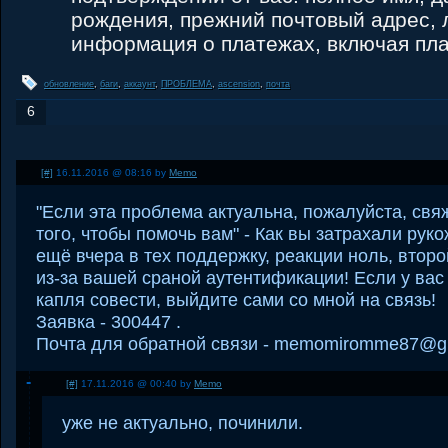
рождения, прежний почтовый адрес, 
информация о платежах, включая пл
обновление
,
баги
,
аккаунт
,
ПРОБЛЕМА
,
ascension
,
почта
6
[#]
16.11.2016 @ 08:16 by
Memo
"Если эта проблема актуальна, пожалуйста, свя
того, чтобы помочь вам" - Как вы затрахали рук
ещё вчера в тех поддержку, реакции ноль, второ
из-за вашей сраной аутентификации! Если у вас
капля совести, выйдите сами со мной на связь!
Заявка - 300447 .
Почта для обратной связи - memomiromme87@g
[#]
17.11.2016 @ 00:40 by
Memo
уже не актуально, починили.