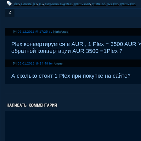
plex
,
concord
,
isk
,
gtc
,
продление подписки
,
купить иски
,
купить isk
,
eve plex
,
купить plex
2
[#]
06.12.2011 @ 17:25 by
NightAngel
Plex конвертируется в AUR , 1 Plex = 3500 AUR 
обратной конвертации AUR 3500 =1Plex ?
[#]
09.01.2012 @ 14:49 by
fergus
А сколько стоит 1 Plex при покупке на сайте?