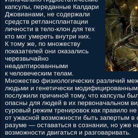
капсулы, переданные Калдари
Джовианами, не содержали
средств ретлансплантации
личности в тело-клон для тех
кто мог умереть внутри них.
К тому же, по множеству
показателей они оказались
черезвычайно
неадаптированными
к человеческим телам.
Множество физиологических различий ме
людьми и генетически модифицированны
послужили причиной тому, что капсулы бы
опасны для людей в их первоначальном в
суровый режим тренировок как правило не
от ужасной возможности быть запертым в
разуме — оставаться в сознании, но уже н
возможности двигаться и разговаривать.