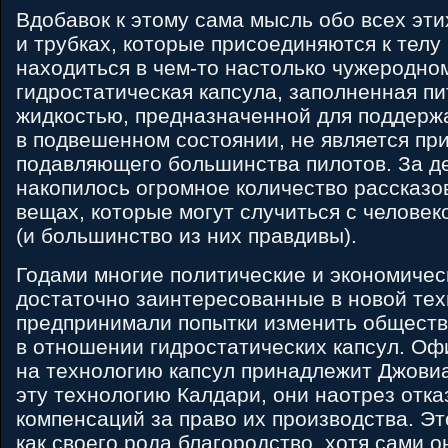
Вдобавок к этому сама мысль обо всех эти
и трубках, которые присоединяются к телу
находиться в чем-то настолько чужеродном
гидростатическая капсула, заполненная п
жидкостью, предназначенной для поддерж
в подвешенном состоянии, не является пр
подавляющего большинства пилотов. За д
накопилось огромное количество рассказо
вещах, которые могут случиться с человек
(и большинство из них правдивы).
Годами многие политические и экономичес
достаточно заинтересованные в новой тех
предпринимали попытки изменить общест
в отношении гидростатических капсул. Оф
на технологию капсул принадлежит Джовиа
эту технологию Калдари, они наотрез отк
компенсаций за право их производства. Э
как своего рода благородство, хотя сами о