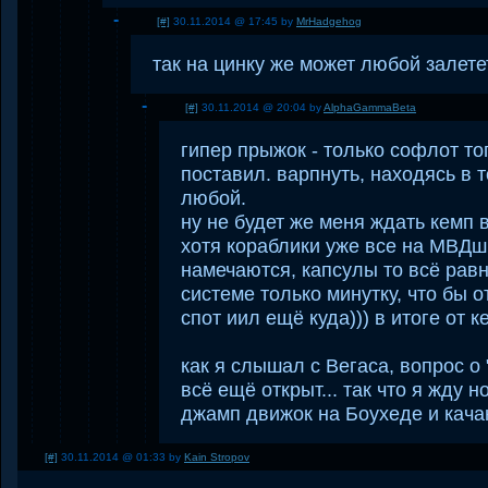
[#]
30.11.2014 @ 17:45 by
MrHadgehog
так на цинку же может любой залете
[#]
30.11.2014 @ 20:04 by
AlphaGammaBeta
гипер прыжок - только софлот тог
поставил. варпнуть, находясь в т
любой.
ну не будет же меня ждать кемп 
хотя кораблики уже все на МВД
намечаются, капсулы то всё равно
системе только минутку, что бы 
спот иил ещё куда))) в итоге от ке
как я слышал с Вегаса, вопрос о 
всё ещё открыт... так что я жду н
джамп движок на Боухеде и качаю
[#]
30.11.2014 @ 01:33 by
Kain Stropov