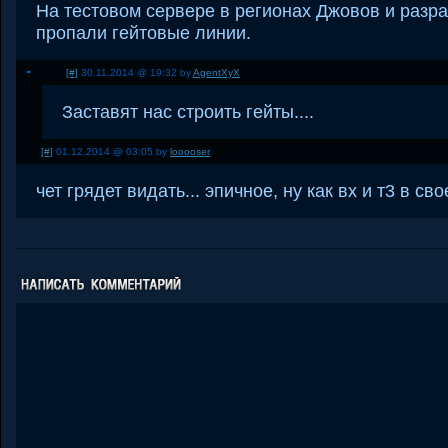
На тестовом сервере в регионах Джовов и разра
пропали гейтовые линии.
[#]
30.11.2014 @ 19:32 by
AgentXyX
Заставят нас строить гейты....
[#]
01.12.2014 @ 03:05 by
looooser
чет грядет видать... эпичное, ну как вх и т3 в св