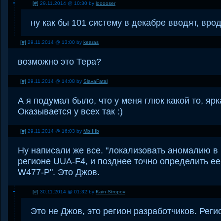
[#]
29.11.2014 @ 10:30 by
looooser
ну как бы 101 систему в декабре вводят, вро
[#]
29.11.2014 @ 13:00 by
kearas
возможно это Тера?
[#]
29.11.2014 @ 14:08 by
SlavaFatal
А я подумал было, что у меня глюк какой то, ярк
Оказывается у всех так :)
[#]
29.11.2014 @ 16:03 by
MbIIIIb
Ну написали же все. "локализовать аномалию в
регионе UUA-F4, и позднее точно определить е
W477-P". Это Джов.
[#]
30.11.2014 @ 01:32 by
Kain Stropov
Это не Джов, это регион разработчиков. Рег