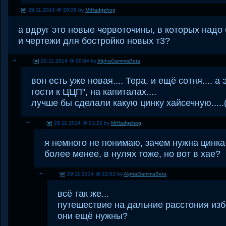
[#]
29.11.2014 @ 20:26 by
MrHadgehog
а вдруг это новые червоточины, в которых надо
и чертежи для бостройко новых т3?
[#]
29.11.2014 @ 20:54 by
AlphaGammaBeta
вон есть уже новая.... Тера. и ещё сотня.... а 
гости к ЦЦП", на капиталах....
лучше бы сделали какую цинку хайсечную.....(
[#]
29.11.2014 @ 21:22 by
MrHadgehog
я немного не понимаю, зачем нужна цинка 
более менее, в нулях тоже, но вот в хае?
[#]
29.11.2014 @ 22:52 by
AlphaGammaBeta
всё так же...
путешествие на дальние расстония изб
они ещё нужны?