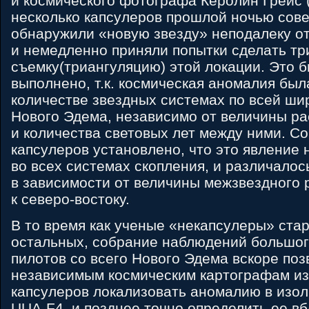
и космического фотографа Керолин Грейс (
несколько капсулеров прошлой ночью сов
обнаружили «новую звезду» неподалеку от
и немедленно приняли попытки сделать т
съемку(триангуляцию) этой локации. Это 
выполнено, т.к. космическая аномалия бы
количестве звездных системах по всей ши
Нового Эдема, независимо от величины ра
и количества световых лет между ними. С
капсулеров установлено, что это явление
во всех системах скопления, и различалос
в зависимости от величины межзвездного 
к северо-востоку.
В то время как ученые «некапсулеры» ста
остальных, собрание наблюдений большог
пилотов со всего Нового Эдема вскоре по
независимым космическим картографам и
капсулеров локализовать аномалию в изо
UUA-F4, и позднее точно определить ее в