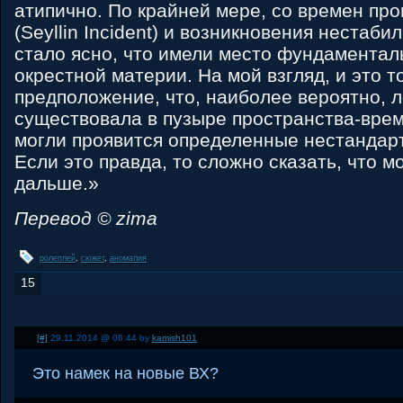
атипично. По крайней мере, со времен пр
(Seyllin Incident) и возникновения нестаб
стало ясно, что имели место фундамента
окрестной материи. На мой взгляд, и это т
предположение, что, наиболее вероятно, 
существовала в пузыре пространства-врем
могли проявится определенные нестандар
Если это правда, то сложно сказать, что м
дальше.»
Перевод © zima
ролеплей
,
сюжет
,
аномалия
15
[#]
29.11.2014 @ 06:44 by
kamish101
Это намек на новые ВХ?