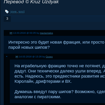
Перевод © Kruz Uzdyak
jove
,
soct
3
[#]
13.03.2016 @ 03:35 by
maxtantalos
Интересно это будет новая фракция, или просто
парой новых шипов?
[#]
14.03.2016 @ 13:26 by
Cezeo
На играбельную фракцию точно не потянет, 
дадут. Они технически далеко ушли вперед. А
есть. Надеюсь, это предвестники развития ис
Кэролайн, дрифтерами и ВХ.
Думаешь введут пару шипов? Возможно, сдел
аналогии с пиратскими.