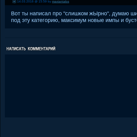
[#]
14.03.2016 @ 15:59 by
maxtantalos
Вот ты написал про "слишком жЫрно", думаю ш
под эту категорию, максимум новые импы и буст