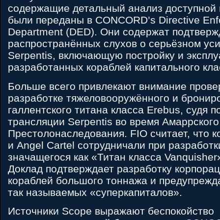
содержащие детальный анализ доступной 
были переданы в CONCORD’s Directive Enf
Department (DED). Они содержат подтвер
распространённых слухов о серьёзном ус
Serpentis, включающую постройку и экспл
разработанных кораблей капитального кла
Больше всего привлекают внимание прове
разработке тяжеловооружённого и бронир
галлентского титана класса Erebus, судя п
трансляции Serpentis во время Амаррског
Престолонаследования. FIO считает, что к
и Angel Cartel сотрудничали при разработк
значащегося как «Титан класса Vanquisher
Доклад подтверждает разработку корпорац
кораблей большого тоннажа и предупрежда
так называемых «суперкапиталов».
Источники Scope выражают беспокойство