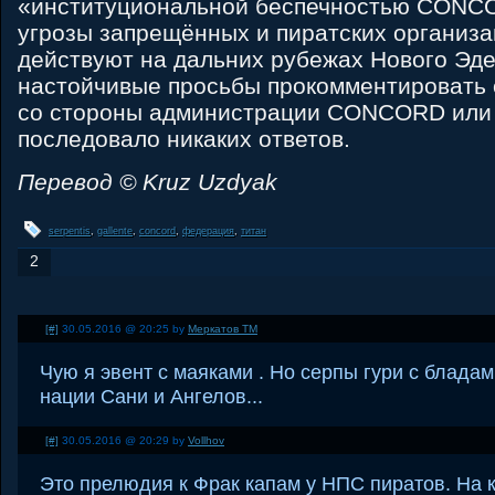
«институциональной беспечностью CONC
угрозы запрещённых и пиратских организа
действуют на дальних рубежах Нового Эде
настойчивые просьбы прокомментировать 
со стороны администрации CONCORD или
последовало никаких ответов.
Перевод © Kruz Uzdyak
serpentis
,
gallente
,
concord
,
федерация
,
титан
2
[#]
30.05.2016 @ 20:25 by
Меркатов ТМ
Чую я эвент с маяками . Но серпы гури с блада
нации Сани и Ангелов...
[#]
30.05.2016 @ 20:29 by
Vollhov
Это прелюдия к Фрак капам у НПС пиратов. На 