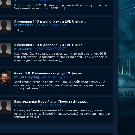
от freerambler
- 19.07.2021 @ 08:37
Ответ Вам из 2021. Десять лет прошло))) Мазеры опустили ещё.
Зафиченый мазер стоит 80ККК
[...]
Изменения ТТХ в дополнении EVE Online:...
от artazinon
- 08.04.2019 @ 09:08
test
[...]
Изменения ТТХ в дополнении EVE Online:...
от artazinon
- 08.04.2019 @ 09:07
Как нужно было начать этот пост: .....и нам всё равно, что 99%
пилотов летает на абсолютно других кораблях, нам интересно
только одно, чтобы больше иг
[...]
Апвел 2.0: Изменения структур 13 февра...
от Cpt GreyDog
- 25.01.2019 @ 11:31
Этой статье сегодня ровно год... год как сайт впал в кому и не
жив, не мёртв... висит в "космосе" интернет пространства как
остов разбитого
[...]
Экзопланеты: Новый этап Проекта Дискав...
от looooser
- 20.05.2018 @ 03:56
1. смотри в "выдача предметов" или как оно там на русском
клиенте, на иконке 3 коробки пирамидкой. 2. сразу надо писать в
саппорт по таким
[...]