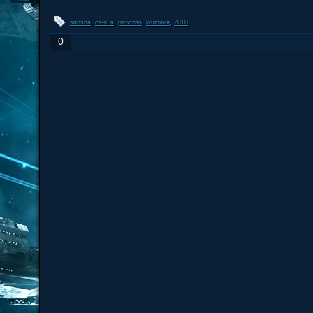
sansha
,
санша
,
рабство
,
колония
,
2010
0