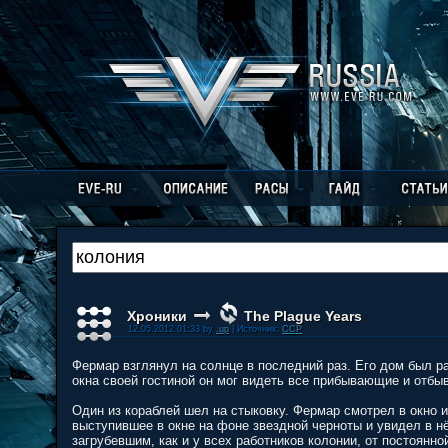
Хроники
The Plague Years
12.05.2012 01:33 by
.up
| Источник:
CCP
Фермар взглянул на солнце в последний раз. Его дом был 
окна своей гостиной он мог видеть все прибывающие и отбы
Один из кораблей шел на стыковку. Фермар смотрел в окно 
выступившее в окне на фоне звездной черноты и увидел в н
загрубевшим, как и у всех работников колонии, от постоянн