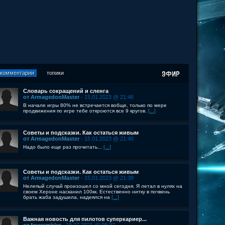
комментарии
топики
Словарь сокращений и сленга
от ArmagedonMaster
- 15.01.2023 @ 21:46
В начале игры 80% не встречается вобще, только по мере
продвижения по игре тебе откроются все 9 кругов.
[...]
Советы и подсказки. Как остаться живым
от ArmagedonMaster
- 15.01.2023 @ 21:40
Надо было еще раз прочитать...
[...]
Советы и подсказки. Как остаться живым
от ArmagedonMaster
- 15.01.2023 @ 21:38
Нелепый случай произошел со мной сегодня. Я летал в нулях на
своем Хероне насканил 100кк. Естественно нитку в почвень
брать жаба задушила, надеялся на
[...]
Важная новость для пилотов суперкариер...