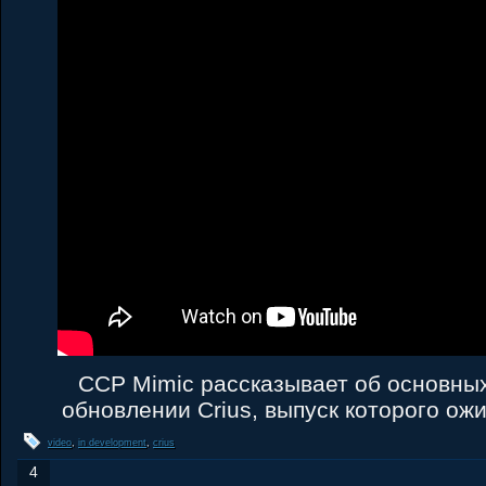
CCP Mimic рассказывает об основны
обновлении Crius, выпуск которого ож
video
,
in development
,
crius
4