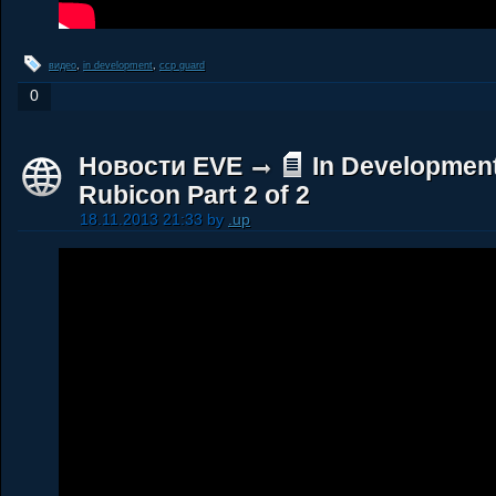
видео
,
in development
,
ccp guard
0
Новости EVE
In Development
Rubicon Part 2 of 2
18.11.2013 21:33 by
.up