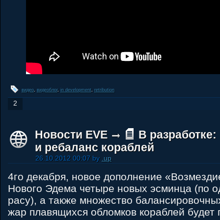
видео
,
видеоблог
,
in development
,
retribution
2
Новости EVE
В разработке
и ребаланс кораблей
26.10.2012 00:07 by
.up
4го декабря, новое дополнение «Возмезди
Нового Эдема четыре новых эсминца (по 
расу), а также множество балансировочны
жар плавящихся обломков кораблей будет г