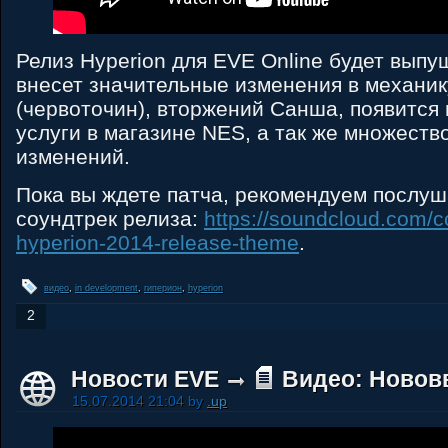
Релиз Hyperion для EVE Online будет выпу
внесет значительные изменения в механи
(червоточин), вторжений Санша, появится
услуги в магазине NES, а так же множеств
изменений.
Пока вы ждете патча, рекомендуем послу
соундтрек релиза:
https://soundcloud.com/
hyperion-2014-release-theme
.
видео
,
in development
,
гиперион
,
hyperion
2
Новости EVE
Видео: Нововв
15.07.2014 21:04 by
.up