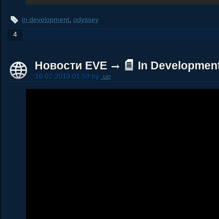
in development
,
odyssey
4
Новости EVE
In Development
16.02.2013 01:59 by
.up