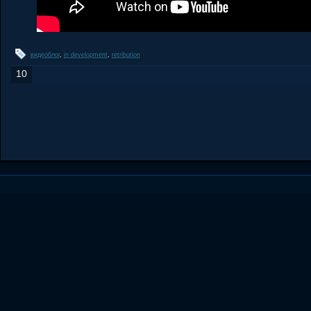
видеоблог
,
in development
,
retribution
10