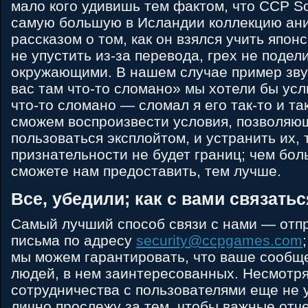
мало кого удивишь тем фактом, что CCP 
самую большую в Исландии коллекцию ан
рассказом о том, как он взялся учить япон
не упустить из-за перевода, грех не подел
окружающими. В нашем случае пример звуч
вас там что-то сломано» мы хотели бы ус
что-то сломано — сломал я его так-то и та
сможем воспроизвести условия, позволяю
пользоваться эксплойтом, и устранить их,
признательности не будет границ; чем бо
сможете нам предоставить, тем лучше.
Все, убедили; как с вами связать
Самый лучший способ связи с нами — отп
письма по адресу
security@ccpgames.com
мы можем гарантировать, что ваше сообщ
людей, в нем заинтересованных. Несмотря 
сотрудничества с пользователями еще не 
лично прослежу за тем, чтобы важные отч