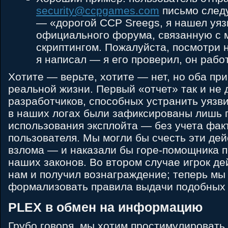
security@ccpgames.com
письмо след
— «дорогой CCP Sreegs, я нашел уяз
официального форума, связанную с
скриптингом. Пожалуйста, посмотри н
я написал — я его проверил, он рабо
Хотите ― верьте, хотите ― нет, но оба пр
реальной жизни. Первый «отчет» так и не 
разработчиков, способных устранить уязви
в наших логах были зафиксированы лишь 
использования эксплойта — без учета фак
пользователя. Мы могли бы счесть эти дей
взлома — и наказали бы горе-помощника п
наших законов. Во втором случае игрок де
нам и получил вознаграждение; теперь мы
формализовать правила выдачи подобных 
PLEX в обмен на информацию
Грубо говоря, мы хотим простимулировать