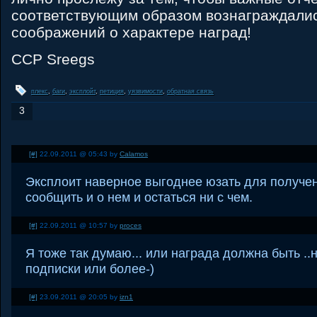
соответствующим образом вознаграждали
соображений о характере наград!
CCP Sreegs
плекс
,
баги
,
эксплойт
,
петиция
,
уязвимости
,
обратная связь
3
[#]
22.09.2011 @ 05:43 by
Calamos
Эксплоит наверное выгоднее юзать для получен
сообщить и о нем и остаться ни с чем.
[#]
22.09.2011 @ 10:57 by
proces
Я тоже так думаю... или награда должна быть .
подписки или более-)
[#]
23.09.2011 @ 20:05 by
izn1