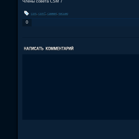
Члены совета CSM 7
csm
,
csm7
,
саммит
,
письмо
0