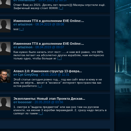
от freerambler
- 19.07.2021 @ 08:37
Ответ Вам из 2021. Десять лет прошло))) Мазеры опустили ещё.
Зафиченый мазер стоит 80ККК
[...]
Изменения ТТХ в дополнении EVE Online:...
от artazinon
- 08.04.2019 @ 09:08
test
[...]
Изменения ТТХ в дополнении EVE Online:...
от artazinon
- 08.04.2019 @ 09:07
Как нужно было начать этот пост: .....и нам всё равно, что 99%
пилотов летает на абсолютно других кораблях, нам интересно
только одно, чтобы больше иг
[...]
Апвел 2.0: Изменения структур 13 февра...
от Cpt GreyDog
- 25.01.2019 @ 11:31
Этой статье сегодня ровно год... год как сайт впал в кому и не
жив, не мёртв... висит в "космосе" интернет пространства как
остов разбитого
[...]
Экзопланеты: Новый этап Проекта Дискав...
от looooser
- 20.05.2018 @ 03:56
1. смотри в "выдача предметов" или как оно там на русском
клиенте, на иконке 3 коробки пирамидкой. 2. сразу надо писать в
саппорт по таким
[...]