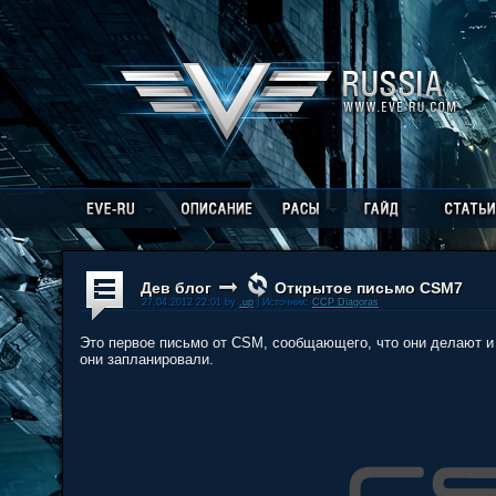
Дев блог
Открытое письмо CSM7
27.04.2012 22:01 by
.up
| Источник:
CCP Diagoras
Это первое письмо от CSM, сообщающего, что они делают и 
они запланировали.