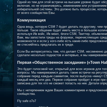
Одной из тем для этой встречи на высшем уровне будет об
включая, но не ограничиваясь, изменением или устранение
избирательной системы. Это должно быть процессом, которы
от всего сообщества Евы.
Коммуникация
Одна вещь, которую CSM 7 будет делать по-другому, чем 
больше. Такое общение будет иметь место в большом количе
используя Ив войс, Ив меил, блоги CSM, Твиттер, объявлен
Вам, мы запостили треды на форумах, перечисляющих средс
возможности и если у кого-либо есть какие-либо предложени
не стесняйтесь предлагать их в треде.
Если Вы интересуетесь тем, что делает CSM, несомненно де
сделали несколько подкастов и интервью, и мы намереваемс
Первая «Общественное заседание» («Town Hall»
Это будет голосовой чат, открытый для всех игроков для т
вопросы. Мы намереваемся делать такие встречи на регуляр
собрание перед каждым саммитом, после выпуска «минут C
каждый месяц или два. Первое собрание пройдет в игре при
записана для тех кто не сможет попасть на нее. Детали опр
Мы с нетерпением ждем Ваших комментариев и предложений
сообщества.
Fly safe o7o7