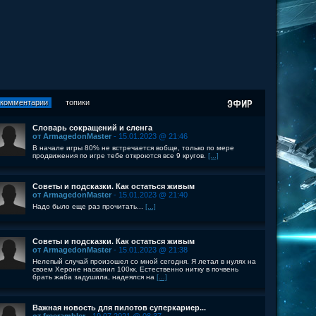
комментарии
топики
Словарь сокращений и сленга
от ArmagedonMaster
- 15.01.2023 @ 21:46
В начале игры 80% не встречается вобще, только по мере
продвижения по игре тебе откроются все 9 кругов.
[...]
Советы и подсказки. Как остаться живым
от ArmagedonMaster
- 15.01.2023 @ 21:40
Надо было еще раз прочитать...
[...]
Советы и подсказки. Как остаться живым
от ArmagedonMaster
- 15.01.2023 @ 21:38
Нелепый случай произошел со мной сегодня. Я летал в нулях на
своем Хероне насканил 100кк. Естественно нитку в почвень
брать жаба задушила, надеялся на
[...]
Важная новость для пилотов суперкариер...