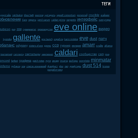
crucible
даунтайм
retribution
tibus heth
мелочи
цитадель
upwell consortium
ролеплей
майнинг
обновление
интерфейс
баги
пираты
jamil sarum
caldari prime
serpentis
капсулиры
eve online
видео
rubicon
pvp
2008
суверенитет
производство
gallente
eve
dust
патч
kyonoke
pre-launch
корабли
karin midular
amarr
ебаланс
ccp
odyssey
турнир
sisters of eve
дроны
империя
клайм
alliance
caldari
скитальцы
сообщество
csm
tournament
галленте
чемпионат
jove
minmatar
concord
графика
fanfest
patch notes
нули
амарр
incarna
выборы
wormhole
dust 514
inferno
рубикон
soe
список изменений
фанфест
plex
пвп
дрифтеры
kronos
разработчики