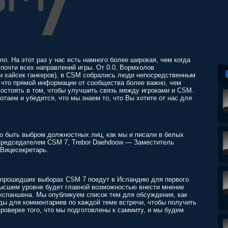
ло. На этот раз у нас есть намного более широкая, чем когда
почти всех направлений игры. От 0.0, Вормхолов
 и хайсек ганкеров), в CSM собрались люди непосредственным
, что прямой информации от сообщества более важно, чем
состоять в том, чтобы улучшить связь между игроками и CSM.
отаем и убедится, что мы знаем то, что Вы хотите от нас для
 быть выбром должностных лиц, как мы и писали в белых
 председателем CSM 7, Trebor Daehdoow — Заместитель
 Вицесекретарь.
а прошедших выборах CSM 7 поедут в Исландию для первого
ысшем уровне будет главной возможностью внести мнение
кспаншена. Мы опубликуем список тем для обсуждения, как
ды для комментариев по каждой теме встречи, чтобы получить
роверке того, что мы подготовлены к саммиту, и мы будем