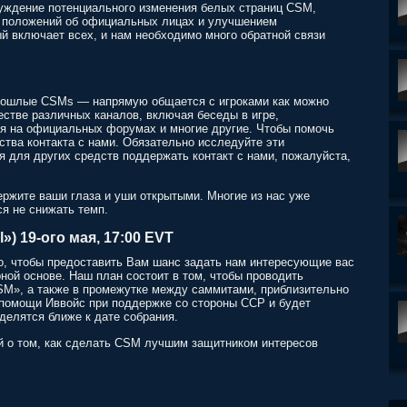
суждение потенциального изменения белых страниц CSM,
м положений об официальных лицах и улучшением
й включает всех, и нам необходимо много обратной связи
прошлые CSMs — напрямую общается с игроками как можно
стве различных каналов, включая беседы в игре,
ия на официальных форумах и многие другие. Чтобы помочь
тва контакта с нами. Обязательно исследуйте эти
я для других средств поддержать контакт с нами, пожалуйста,
ржите ваши глаза и уши открытыми. Многие из нас уже
я не снижать темп.
) 19-ого мая, 17:00 EVT
ого, чтобы предоставить Вам шанс задать нам интересующие вас
ной основе. Наш план состоит в том, чтобы проводить
SM», а также в промежутке между саммитами, приблизительно
 помощи Иввойс при поддержке со стороны CCP и будет
еделятся ближе к дате собрания.
 о том, как сделать CSM лучшим защитником интересов