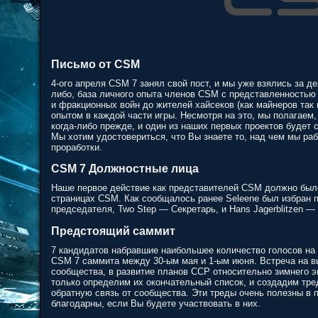
Письмо от CSM
4-ого апреля CSM 7 занял свой пост, и мы уже взялись за де
либо, база личного опыта членов CSM с представленностью 
и фракционных войн до жителей хайсеков (как майнеров так
опытом в каждой части игры. Несмотря на это, мы полагаем
когда-либо прежде, и один из наших первых проектов будет 
Мы хотим удостовериться, что Вы знаете то, над чем мы раб
проработки.
CSM 7 Должностные лица
Наше первое действие как представителей CSM должно было
страницах CSM. Как сообщалось ранее Seleene был избран
председателя, Two Step — Секретарь, и Hans Jagerblitzen —
Предстоящий саммит
7 кандидатов набравшие наибольшее количество голосов н
CSM 7 саммита между 30-ым мая и 1-ым июня. Встреча на в
сообщества, в развитие планов CCP относительно зимнего э
только определим их окончательный список, и создадим тре
обратную связь от сообщества. Эти треды очень полезны в п
благодарны, если Вы будете участвовать в них.