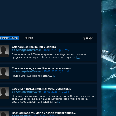
комментарии
топики
Словарь сокращений и сленга
от ArmagedonMaster
- 15.01.2023 @ 21:46
В начале игры 80% не встречается вобще, только по мере
продвижения по игре тебе откроются все 9 кругов.
[...]
Советы и подсказки. Как остаться живым
от ArmagedonMaster
- 15.01.2023 @ 21:40
Надо было еще раз прочитать...
[...]
Советы и подсказки. Как остаться живым
от ArmagedonMaster
- 15.01.2023 @ 21:38
Нелепый случай произошел со мной сегодня. Я летал в нулях на
своем Хероне насканил 100кк. Естественно нитку в почвень
брать жаба задушила, надеялся на
[...]
Важная новость для пилотов суперкариер...