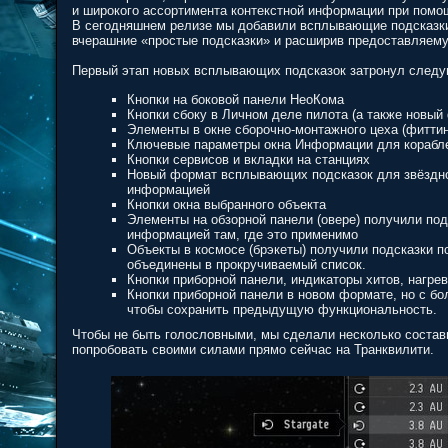
и широкого ассортимента контекстной информации при помо
В сегодняшнем релизе мы добавили всплывающие подсказки
вчерашние «простые подсказки» и расширив предоставляем
Первый этап новых всплывающих подсказок затронул след
Кнопки на боковой панели НеоКома
Кнопки сбоку в Личном деле пилота (а также новый
Элементы в окне сборочно-монтажного цеха (фитти
Ключевые параметры окна Информации для корабле
Кнопки сервисов и вкладки на станциях
Новый формат всплывающих подсказок для звёздно
информацией
Кнопки окна выбранного объекта
Элементы на обзорной панели (овере) получили под
информацией там, где это применимо
Объекты в космосе (брэкеты) получили подсказки п
объединены в прокручиваемый список.
Кнопки приборной панели, индикаторы хитов, нагрев
Кнопки приборной панели в новом формате, но с б
чтобы сохранить предыдущую функциональность.
Чтобы не быть голословными, мы сделали несколько составн
попробовать своими силами прямо сейчас на Транквилити.