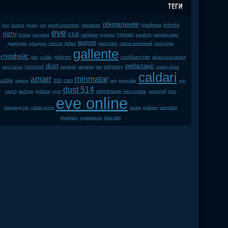
обновление
графика
inferno
jove
incarna
дроны
soe
upwell consortium
чемпионат
eve
патч
ccp
турнир
kronos
галленте
retribution
kyonoke
корабли
разработчики
видео
дрифтеры
цитадель
мелочи
fanfest
patch notes
список изменений
капсулиры
gallente
нтерфейс
rubicon
сообщество
plex
клайм
alliance tournament
dust
ребаланс
concord
odyssey
jamil sarum
serpentis
империя
пвп
sisters of eve
caldari
amarr
minmatar
ucible
csm
пираты
2008
pvp
даунтайм
pre-
dust 514
скитальцы
launch
выборы
рубикон
нули
karin midular
ролеплей
баги
eve online
производство
caldari prime
амарр
майнинг
wormhole
фанфест
суверенитет
tibus heth