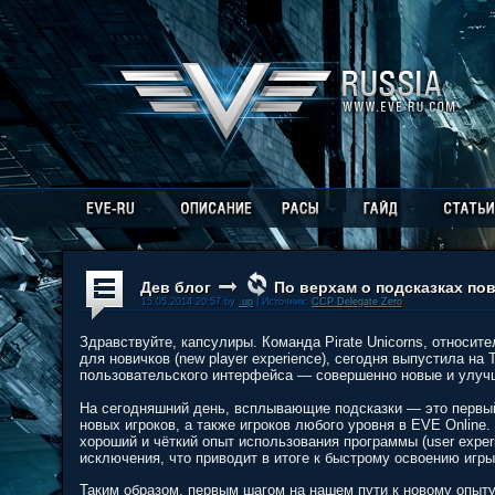
Дев блог
По верхам о подсказках по
15.05.2014 20:57 by
.up
| Источник:
CCP Delegate Zero
Здравствуйте, капсулиры. Команда Pirate Unicorns, относит
для новичков (new player experience), сегодня выпустила 
пользовательского интерфейса — совершенно новые и улу
На сегодняшний день, всплывающие подсказки — это первый
новых игроков, а также игроков любого уровня в EVE Online. И
хороший и чёткий опыт использования программы (user exper
исключения, что приводит в итоге к быстрому освоению игр
Таким образом, первым шагом на нашем пути к новому опыт