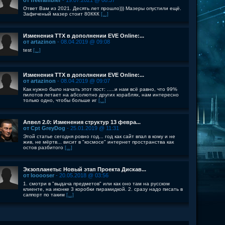
от freerambler
- 19.07.2021 @ 08:37
Ответ Вам из 2021. Десять лет прошло))) Мазеры опустили ещё.
Зафиченый мазер стоит 80ККК
[...]
Изменения ТТХ в дополнении EVE Online:...
от artazinon
- 08.04.2019 @ 09:08
test
[...]
Изменения ТТХ в дополнении EVE Online:...
от artazinon
- 08.04.2019 @ 09:07
Как нужно было начать этот пост: .....и нам всё равно, что 99%
пилотов летает на абсолютно других кораблях, нам интересно
только одно, чтобы больше иг
[...]
Апвел 2.0: Изменения структур 13 февра...
от Cpt GreyDog
- 25.01.2019 @ 11:31
Этой статье сегодня ровно год... год как сайт впал в кому и не
жив, не мёртв... висит в "космосе" интернет пространства как
остов разбитого
[...]
Экзопланеты: Новый этап Проекта Дискав...
от looooser
- 20.05.2018 @ 03:56
1. смотри в "выдача предметов" или как оно там на русском
клиенте, на иконке 3 коробки пирамидкой. 2. сразу надо писать в
саппорт по таким
[...]