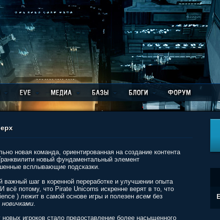
верх
ельно новая команда, ориентированная на создание контента
на Транквилити новый фундаментальный элемент
чшенные всплывающие подсказки.
 важный шаг в коренной переработке и улучшении опыта
 всё потому, что Pirate Unicorns искренне верят в то, что
ience ) лежит в самой основе игры и полезен
всем
без
E
ы
новичками
.
у новых игроков стало предоставление более насыщенного