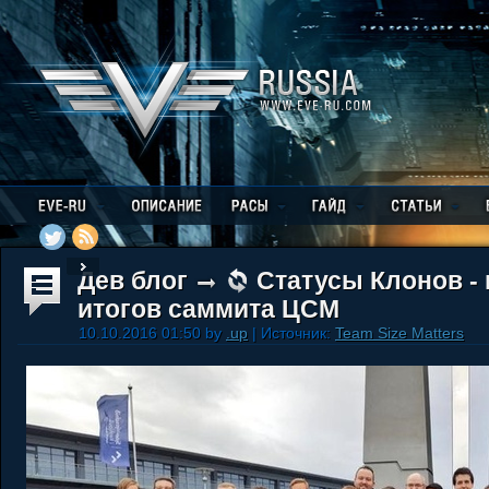
Дев блог
Статусы Клонов -
итогов саммита ЦСМ
10.10.2016 01:50 by
.up
| Источник:
Team Size Matters