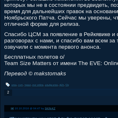
которых мы не в состоянии предвидеть, по
время для дальнейших правок на основани
Ноябрьского Патча. Сейчас мы уверены, ч
отличной форме для релиза.
Спасибо ЦСМ за появление в Рейкявике и
разговорах с нами, и спасибо вам всем за 
озвучили с момента первого анонса.
Бесплатных полетов о/
Team Size Matters от имени The EVE: Onli
Перевод © makstomaks
клон
,
csm
,
триал
,
eve online
,
альфа-клон
,
ф2п
,
f2p
2
[#]
10.10.2016 @ 04:47 by
SKIN-KZ