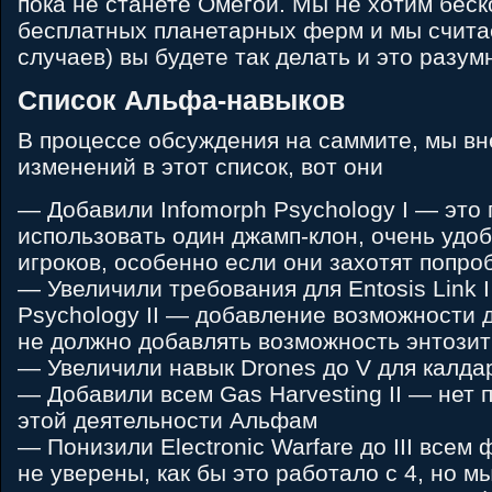
пока не станете Омегой. Мы не хотим бес
бесплатных планетарных ферм и мы счита
случаев) вы будете так делать и это разу
Список Альфа-навыков
В процессе обсуждения на саммите, мы вн
изменений в этот список, вот они
— Добавили Infomorph Psychology I — это 
использовать один джамп-клон, очень удо
игроков, особенно если они захотят попро
— Увеличили требования для Entosis Link I
Psychology II — добавление возможности 
не должно добавлять возможность энтозит
— Увеличили навык Drones до V для калда
— Добавили всем Gas Harvesting II — нет 
этой деятельности Альфам
— Понизили Electronic Warfare до III всем
не уверены, как бы это работало с 4, но м