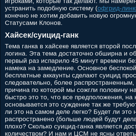
игроками, которые так делают. Мы намере
устранить подобную систему (
офгрид-линк
конечно не хотим добавить новую огромну
Статусами Клонов.
Хайсек/суицид-ганк
Тема ганка в хайсеке является второй пос
логина. Эта тема достаточно обширна и о
первый раз испарило 45 минут времени без
намека на замедление. Основное беспокой
бесплатные аккаунты сделают суицид прос
следовательно, более распространенным, 
причина по которой мы сожгли половину н
быстро это то, что все предположения, на
основывается это суждение так же требую
ли это на самом деле легко? Будет ли это 
распространено (больше людей будут дела
плохо? Сколько суицид-ганка является до
количеством? И нам и ЦСМ не ясны ответы