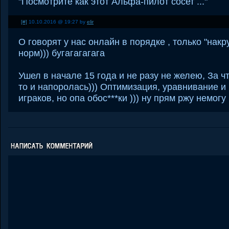
"Посмотрите как этот Альфа-пилот сосет ..."
[#]
10.10.2016 @ 19:27 by
elir
О говорят у нас онлайн в порядке , только "накру
норм))) бугагагагага
Ушел в начале 15 года и не разу не желею, За ч
то и напоролась))) Оптимизация, уравнивание и
играков, но опа обос***ки ))) ну прям ржу немогу