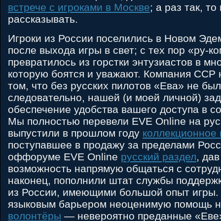
встрече с игроками в Москве
; а раз так, то
рассказывать.
Игроки из России поселились в Новом Эде
после выхода игры в свет; с тех пор «ру-
превратилось из горстки энтузиастов в м
которую боятся и уважают. Компания CCP 
том, что без русских пилотов «Ева» не бы
следовательно, нашей (и моей личной) за
обеспечение удобства вашего доступа в с
Мы полностью перевели EVE Online на рус
выпустили в прошлом году
коллекционное 
поступавшее в продажу за пределами Росс
оффоруме EVE Online
русский раздел
, да
возможность напрямую общаться с сотруд
наконец, пополнили штат службы поддерж
из России, имеющими большой опыт игры. 
языковым барьером неоценимую помощь н
волонтёры
— невероятно преданные «Еве»