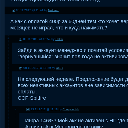
[#]
08.11.2012 @ 11:24 by
Meloren
А как с оплатой 400р за 60дней тем кто хочет ве
месяцев не играл, что и куда нажимать?
[#]
08.11.2012 @ 15:52 by
Oskar
Зайди в аккаунт-менеджер и почитай условия
"вернувшийся" значит пол года не активиров
[#]
08.11.2012 @ 18:29 by
lan31
На следующей неделе. Предложение будет д
всех неактивных аккаунтов вне зависимости 
оплаты.
CCP Spitfire
[#]
13.11.2012 @ 11:18 by
Chegevarich
Инфа 146%? Мой акк не активен с НГ где т
Акции в Акк Менеджере не вижу.