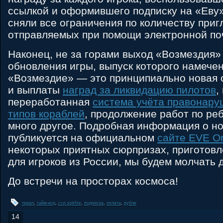
ссылкой и оформившего подписку на «Еву»
сняли все ограничения по количеству при
отправляемых при помощи электронной по
Наконец, не за горами выход «Возмездия»
обновления игры, выпуск которого намечен
«Возмездие» — это принципиально новая 
и выплаты
наград за ликвидацию пилотов
,
переработанная
система учёта правонар
типов кораблей
, продолжение работ по ре
много другое. Подробная информация о н
публикуется на официальном
сайте EVE On
некоторых приятных сюрпризах, приготов
для игроков из России, мы будем молчать д
До встречи на просторах космоса!
триал
,
тайм-код
,
ccp spitfire
,
подписка
,
оплата
,
рубли
14