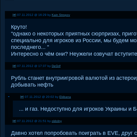
[#]
07.11.2012 @ 16:29 by
Kain Stropov
Круто!
"однако о некоторых приятных сюрпризах, приг
специально для игроков из России, мы будем мо
последнего... "
Интересно о чём они? Неужели озвучат вступит
[#]
07.11.2012 @ 17:37 by
DeGrif
Рубль станет внутриигровой валютой из астеро
добывать нефть
[#]
07.11.2012 @ 20:02 by
Ekibana
... и газ. Недоступно для игроков Украины и Б
[#]
07.11.2012 @ 21:51 by
oldolny
Давно хотел попробовать поиграть в EVE, друг 