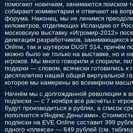
помогают новичкам, занимаются поиском т
собирают комментарии и отвечают на воп
форума. Наконец, мы не ленимся преодол
километров, отделяющих Исландию от Росс
московскую выставку «Игромир-2012» пос
делегация разработчиков, занимающихся 
Online, так и шутером DUST 514, причём п
можно было не только на выставке, но и н
игроков. Мы много говорили и спорили, пи
подарки — словом, всячески готовились к
десятилетию нашей общей виртуальной гал
которое мы намерены во всемирном масш
Начнём мы с долгожданной революции в в
подписки — с 7 ноября все расчёты с игро
будут производиться в рублях, а список ср
пополнится «Яндекс.Деньгами». Стоимость
подписки на EVE Online составит 399 рубл
одного «плекса» — 649 рублей (см. таблиц