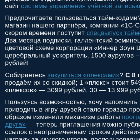
сайт
системы управления учётной запись
Предпочитаете пользоваться тайм-кодами?
магазин нашего партнёра, компании «1С-С
скором времени поступит
спецвыпуск тайм
Два месяца подписки, галлентский эсминец
цветовой схеме корпорации «Иннер Зоун 
церебральный ускоритель, 1500 аурумов —
рублей!
Собираетесь
закупиться «плексами»
?
С 8 
продаём их со скидкой; 1 «плекс» стоит 54
«плексов» — 3099 рублей, 30 — 13 999 ру
Пользуясь возможностью, хочу напомнить в
приводить в игру друзей стало гораздо п
образом изменили механизм работы
прог
друга»
— теперь приглашения можно публи
ссылок с неограниченным сроком действия
награду за каждого игрока, воспользовав