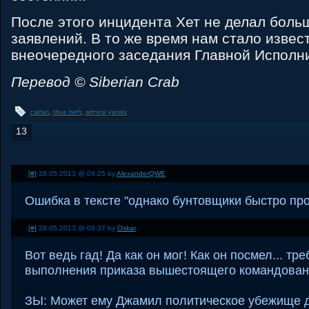
После этого инцидента Хет не делал боль
заявлений. В то же время нам стало извес
внеочередного заседания Главной Исполн
Перевод © Siberian Crab
caldari
,
tibus heth
,
admiral yanala
13
[#]
28.05.2013 @ 04:25 by
AlexanderQWE
Ошибка в тексте "однако бунтовщики быстро прог
[#]
28.05.2013 @ 09:37 by
Oskar
Вот ведь гад! Да как он мог! Как он посмел... тр
выполнения приказа вышестоящего командова
ЗЫ: Может ему Джамил политическое убежище 