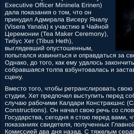
Executive Officer Mininela Erinen)
дала показания о том, что он
принудил Адмирала Висеру Яналу
(Visera Yanala) к участию в Чайной
Церемонии (Tea Maker Ceremony),
Тибус Хет (Tibus Heth),
выглядевший опустошенным,
попытался извиниться и оправдаться за св
Однако, до того, как ему удалось закончит
собравшаяся толпа взбунтовалась и заста
сцену.
Вместо того, чтобы ретранслировать свою
студии, Хет предпочел выступить перед с
случаю рабочими Калдари Констракшнс (Ca
Constructions). Он начал свою речь со сл
Государства, сегодня я стою перед вами, 
показаниях свидетеля, полученных Главно
Комиссией два дня назад. С тяжелым серд