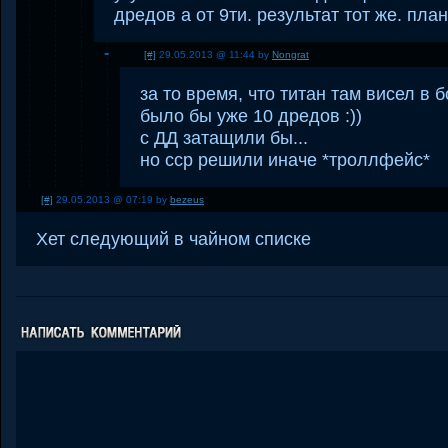
дредов а от 9ти. результат тот же. план
[#]
29.05.2013 @ 11:44 by
Nongrat
за то время, что титан там висел в 
было бы уже 10 дредов :))
с ДД затащили бы...
но сср решили иначе *троллфейс*
[#]
29.05.2013 @ 07:19 by
bezeus
Хет следующий в чайном списке