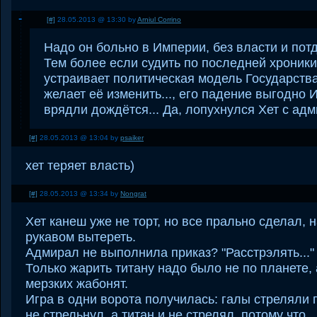
[#]
28.05.2013 @ 13:30 by
Arniul Corrino
Надо он больно в Империи, без власти и потд
Тем более если судить по последней хроник
устраивает политическая модель Государства
желает её изменить..., его падение выгодно 
врядли дождётся... Да, лопухнулся Хет с ад
[#]
28.05.2013 @ 13:04 by
psaiker
хет теряет власть)
[#]
28.05.2013 @ 13:34 by
Nongrat
Хет канеш уже не торт, но все прально сделал, 
рукавом вытереть.
Адмирал не выполнила приказ? "Расстрэлять..."
Только жарить титану надо было не по планете,
мерзких жабонят.
Игра в одни ворота получилась: галы стреляли п
не стрельнул, а титан и не стрелял, потому что..