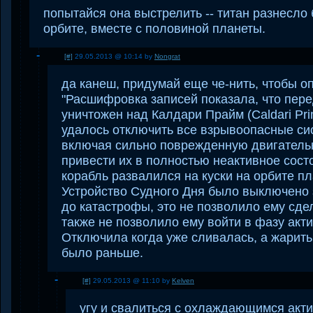
попытайся она выстрелить -- титан разнесло 
орбите, вместе с половиной планеты.
[#]
29.05.2013 @ 10:14 by
Nongrat
да канеш, придумай еще че-нить, чтобы о
"Расшифровка записей показала, что перед
уничтожен над Калдари Прайм (Caldari Pr
удалось отключить все взрывоопасные си
включая сильно поврежденную двигательн
привести их в полностью неактивное состо
корабль развалился на куски на орбите пл
Устройство Судного Дня было выключено 
до катастрофы, это не позволило ему сде
также не позволило ему войти в фазу акт
Отключила когда уже сливалась, а жарит
было раньше.
[#]
29.05.2013 @ 11:10 by
Kelven
угу и свалиться с охлаждающимся акти