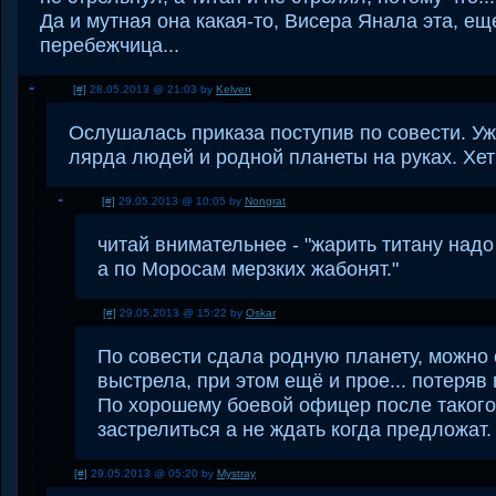
Да и мутная она какая-то, Висера Янала эта, ещ
перебежчица...
[#]
28.05.2013 @ 21:03 by
Kelven
Ослушалась приказа поступив по совести. Уж
лярда людей и родной планеты на руках. Хет 
[#]
29.05.2013 @ 10:05 by
Nongrat
читай внимательнее - "жарить титану надо
а по Моросам мерзких жабонят."
[#]
29.05.2013 @ 15:22 by
Oskar
По совести сдала родную планету, можно 
выстрела, при этом ещё и прое... потеряв
По хорошему боевой офицер после таког
застрелиться а не ждать когда предложат.
[#]
29.05.2013 @ 05:20 by
Mystray