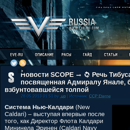
Новости SCOPE
Речь Тибуса
посвященная Адмиралу Янале, 
взбунтовавшейся толпой
28.05.2013 01:51 by
.up
| Источник:
CCP Eterne
Система Нью-Калдари
(New
Caldari) – выступая впервые после
того, как Директор Флота Калдари
Мининела Эринен (Caldari Navy