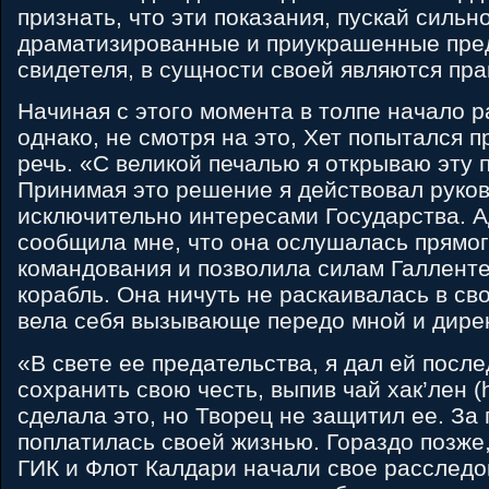
признать, что эти показания, пускай сильн
драматизированные и приукрашенные пре
свидетеля, в сущности своей являются пра
Начиная с этого момента в толпе начало 
однако, не смотря на это, Хет попытался 
речь. «С великой печалью я открываю эту 
Принимая это решение я действовал руко
исключительно интересами Государства. 
сообщила мне, что она ослушалась прямог
командования и позволила силам Галленте
корабль. Она ничуть не раскаивалась в св
вела себя вызывающе передо мной и дире
«В свете ее предательства, я дал ей посл
сохранить свою честь, выпив чай хак’лен (h
сделала это, но Творец не защитил ее. За
поплатилась своей жизнью. Гораздо позже, 
ГИК и Флот Калдари начали свое расследо