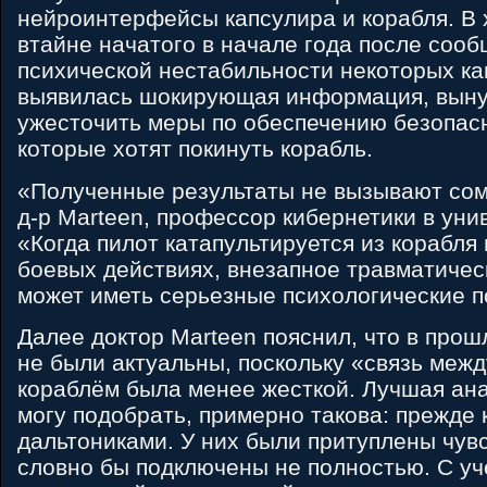
нейроинтерфейсы капсулира и корабля. В 
втайне начатого в начале года после сооб
психической нестабильности некоторых ка
выявилась шокирующая информация, вы
ужесточить меры по обеспечению безопасн
которые хотят покинуть корабль.
«Полученные результаты не вызывают сом
д-р Marteen, профессор кибернетики в унив
«Когда пилот катапультируется из корабля 
боевых действиях, внезапное травматичес
может иметь серьезные психологические п
Далее доктор Marteen пояснил, что в про
не были актуальны, поскольку «связь межд
кораблём была менее жесткой. Лучшая ана
могу подобрать, примерно такова: прежде
дальтониками. У них были притуплены чув
словно бы подключены не полностью. С уч