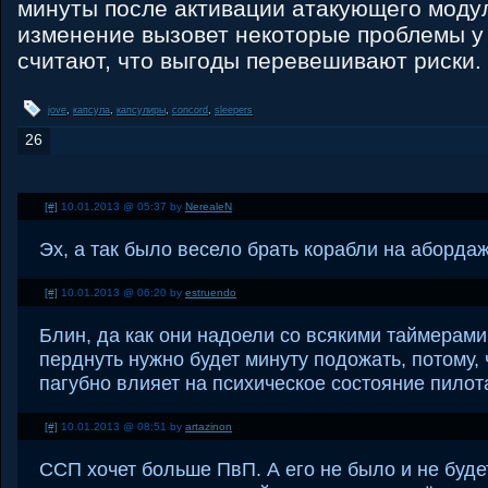
минуты после активации атакующего модул
изменение вызовет некоторые проблемы у 
считают, что выгоды перевешивают риски.
jove
,
капсула
,
капсулиры
,
concord
,
sleepers
26
[#]
10.01.2013 @ 05:37 by
NerealeN
Эх, а так было весело брать корабли на абордаж
[#]
10.01.2013 @ 06:20 by
estruendo
Блин, да как они надоели со всякими таймерами
перднуть нужно будет минуту подожать, потому, ч
пагубно влияет на психическое состояние пилот
[#]
10.01.2013 @ 08:51 by
artazinon
ССП хочет больше ПвП. А его не было и не будет