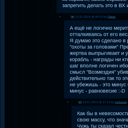
запретить делать это в ВХ 
[#]
13.01.2013 @ 09:13 by
Oskar
А ещё не логично мерит
отталкиваясь от его вес
Я думаю это сделано в
"охоты за головами" Пр
жертва выпрыгивает и у
корабль - награды ни кт
шаг вполне логичен ибо
смысл "Возмездия" убив
действительно так то эт
не убежишь - это минус
минус - равновесие :-D
[#]
13.01.2013 @ 17:13 by
evXetwvi
Как бы в невесомост
свою массу, что знач
Чужь ты сказал честн