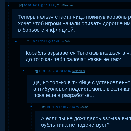
[#]
10.01.2013 @ 15:24 by
ThePhobius
Теперь нельзя спасти яйцо покинув корабль
хочет чтоб игроки начали сливать дорогие и
в борьбе с инфляцией.
[#]
10.01.2013 @ 15:48 by
Oskar
Корабль взрывается Ты оказываешься в я
до того как тебя залочат Разве не так?
[#]
10.01.2013 @ 20:13 by
NerealeN
Да, но только в т3 яйце с установленно
антибублевой подсистемой... к велич
пока еще в разработке...
[#]
10.01.2013 @ 22:14 by
Oskar
А если ты не дожидаясь взрыва вы
бубль типа не подействует?