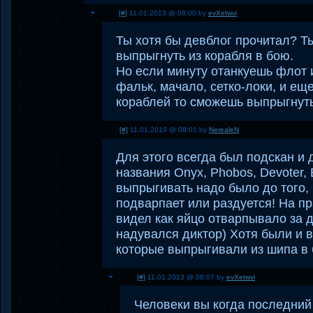
[#]
11.01.2013 @ 08:00 by
evXetwvi
Ты хотя бы девблог прочитал? Т
выпрыгнуть из корабля в бою.
Но если минуту отанкуешь флот из
фальк, мачало, сетко-локи, и еще
кораблей то сможешь выпрыгнуть
[#]
11.01.2013 @ 08:01 by
NerealeN
Для этого всегда был подскан и
названия Onyx, Phobos, Devoter, 
выпрыгивать надо было до того, 
подварпает или раздуется! На пр
видел как яйцо отварпывало за 
надувался диктор) Хотя были и 
которые выпрыгивали из шипа в 
[#]
11.01.2013 @ 08:07 by
evXetwvi
Человеки вы когда последний