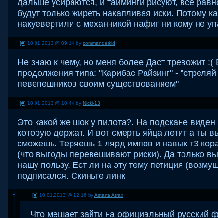
дальше усираются, и тайминги рисуют, всё рав
будут только жиреть накапливая иски. Потому к
накуевертили с механникой нафиг ни кому не уп
[#]
10.01.2013 @ 09:14 by
commanderkid
Не знаю к чему, но меня более Даст тревожит :
продолжения типа: "Карибас Райзинг" - "стреляй
певепешников своим существованием"
[#]
10.01.2013 @ 10:44 by
Nicki-13
Это какой же шок у пилота?. На подскане виден 
которую держат. И вот смерть яйца летит а ты в
сможешь. Теряешь 1 лярд импов и навык т3 кор
(что выгоды перевешивают риски). Да только в
нашу пользу. Ест ли на эту тему петиция (возму
подписался. Скиньте линк
[#]
10.01.2013 @ 12:16 by
Astarta Atrax
Что мешает зайти на официальный русский ф