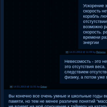
Ускорение з
скорость не
корабль лю
отстутстви
возможно р
скорость. р
времени ра
энергии
[#]
14.01.2013 @ 11:09 by
Reitarou
Невесомость - это не
это отсутствия веса
следствием отсутств
физику, а потом уже 
[#]
14.01.2013 @ 11:51 by
Oskar
Вы конечно все очень умные и школьные годы в
памяти, но тем не менее различие понятий "массы
не влияет на моё отношение к таймеру на катап