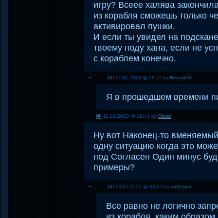
игру? Всеее халява закончил
из корабля сможешь только че
активировал пушки.
И если ты увидел на подскане
твоему поду хана, если не ус
с кораблем конечно.
[#]
11.01.2013 @ 08:11 by
NerealeN
Я в прошедшем времени пис
[#]
11.01.2013 @ 10:41 by
Oskar
Ну вот Наконец-то вменяемый
одну ситуацию когда это мож
под Согласен Один минус буд
примеры?
[#]
13.01.2013 @ 05:27 by
evXetwvi
Все равно не логично запр
из корабля, каким образом