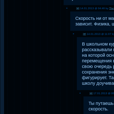
[#]
14.01.2013 @ 04:46 by
The
Скорость ни от м
зависит. Физика, 
[#]
14.01.2013 @ 11:07 
В школьном ку
рассказывали 
на которой ос
перемещения в
свою очередь 
сохранения эн
фигурирует. Та
школу доучива
[#]
17.01.2013 @ 00
Ты путаешь
скорость.