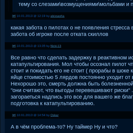
тему со слезами\возмущениями\мольбами и 
[#]
10.01.2013 @ 12:19 by
alexsasha
какая забота о пилотах о не появления стресса 
забота об игроке после отката скиллов
[#]
10.01.2013 @ 13:35 by
Nicki-13
Все равно что сделать задержку в реактивном и
катапультирования. Мол чтобы осознал пилот ч
стоит и покидать его не стоит ( прорабы в шоке 
яйце стоимостью 5 лярдов постоянно уходит от
Нехорошо это, смерть должна быть болезненной 
"они считают, что выгоды перевешивают риски" 
загораеться надпись это все для вашего же бла
подготовка к катапультированию.
[#]
10.01.2013 @ 14:54 by
Oskar
А в чём проблема-то? Ну таймер Ну и что?