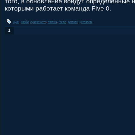
того, в обновление войдут определённые н
которыми работает команда Five 0.
нули
,
клайм
,
суверенитет
,
entosis
,
fozzie
,
parallax
,
усталость
1