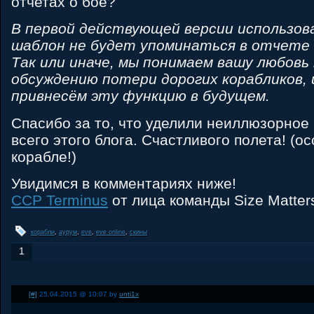
отчетах о бое?
В первой действующей версии использов
шаблон не будет упоминаться в отчете 
Так или иначе, мы понимаем вашу любовь
обсуждению потери дорогих корабликов, 
привнесём эту функцию в будущем.
Спасибо за то, что уделили неиллюзорное
всего этого блога. Счастливого полета! (о
корабле!)
Увидимся в комментариях ниже!
CCP Terminus
от лица команды Size Matter
корабли
,
аурум
,
eve
,
eve online
,
скины
1
[#]
25.04.2015 @ 10:07 by
unti1x