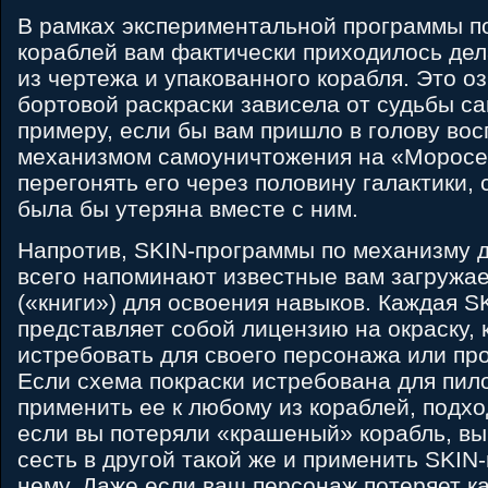
В рамках экспериментальной программы п
кораблей вам фактически приходилось дел
из чертежа и упакованного корабля. Это оз
бортовой раскраски зависела от судьбы са
примеру, если бы вам пришло в голову во
механизмом самоуничтожения на «Моросе
перегонять его через половину галактики, 
была бы утеряна вместе с ним.
Напротив, SKIN-программы по механизму 
всего напоминают известные вам загружа
(«книги») для освоения навыков. Каждая 
представляет собой лицензию на окраску, 
истребовать для своего персонажа или про
Если схема покраски истребована для пил
применить ее к любому из кораблей, подхо
если вы потеряли «крашеный» корабль, вы
сесть в другой такой же и применить SKIN
нему. Даже если ваш персонаж потеряет ка