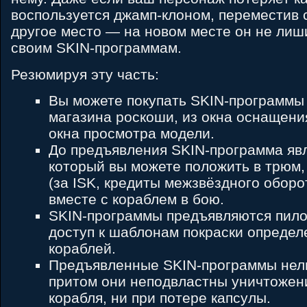
воспользуется джамп-клоном, переместив 
другое место — на новом месте он не лиши
своим SKIN-программам.
Резюмируя эту часть:
Вы можете покупать SKIN-программы 
магазина роскоши, из окна оснащения
окна просмотра модели.
До предъявления SKIN-программа яв
который вы можете положить в трюм,
(за ISK, кредиты межзвёздного оборо
вместе с кораблем в бою.
SKIN-программы предъявляются пило
доступ к шаблонам покраски определ
кораблей.
Предъявленные SKIN-программы нель
притом они неподвластны уничтожен
корабля, ни при потере капсулы.