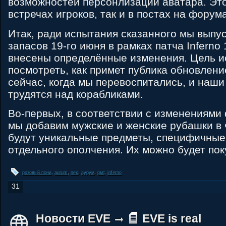
возможностей персонлизации аватара. Это
встречах игроков, так и в постах на форум
Итак, ради испытания сказанного мы выпус
запасов 19-го июня в рамках патча Inferno 
внесены определённые изменения. Цель 
посмотреть, как примет публика обновлен
сейчас, когда мы перевоспитались, и наши
трудятся над корабликами.
Во-первых, в соответствии с изменениями
мы добавим мужские и женские рубашки в
будут уникальные предметы, специфичные
отдельного ополчения. Их можно будет поку
розовый пони
,
aurum
,
nex
,
аурум
,
рмт
,
inferno
31
Новости EVE
EVE is real