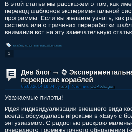
В этой статье мы расскажем о том, как им
перевод шаблонов экспериментальной сис
программы. Если вы желаете узнать, как р
система или о причинах переработки шабл
внимания вот на эту замечательную статью
корабли
,
аурум
,
eve
,
eve online
,
скины
1
Дев блог
Экспериментальна
перекраске кораблей
06.03.2014 18:34 by
.up
| Источник:
CCP Xhagen
Уважаемые пилоты!
Идея индивидуализации внешнего вида ко
всегда обсуждалась игроками в «Еву» с б
энтузиазмом. С радостью раскрою маленьк
очередного промежуточного обновления («