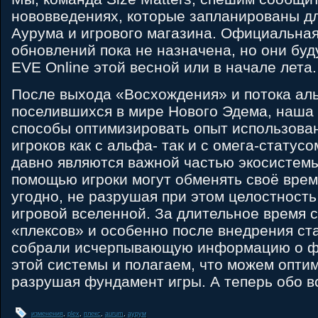
нововведениях, которые запланированы дл
Аурума и игрового магазина. Официальная
обновлений пока не назначена, но они буд
EVE Online этой весной или в начале лета.
После выхода «Восхождения» и потока аль
поселившихся в мире Нового Эдема, наша
способы оптимизировать опыт использован
игроков как с альфа- так и с омега-статус
давно являются важной частью экосистемы
помощью игроки могут обменять своё врем
угодно, не разрушая при этом целостност
игровой вселенной. За длительное время 
«плексов» и особенно после внедрения ст
собрали исчерпывающую информацию о ф
этой системы и полагаем, что можем оптим
разрушая фундамент игры. А теперь обо в
изменения
,
plex
,
плекс
,
aurum
,
аурум