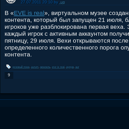
27.07.2011 20:10 by
.up
В «
EVE is real
», виртуальном музее создан
контента, который был запущен 21 июля, 
игроков уже разблокирована первая веха. 
каждый игрок с активным аккаунтом получи
пятницу, 29 июля. Вехи открываются посл
определенного количественного порога оп
контента.
розовый пони
,
aurum
,
монокль
,
eve is real
,
аурум
,
aur
9