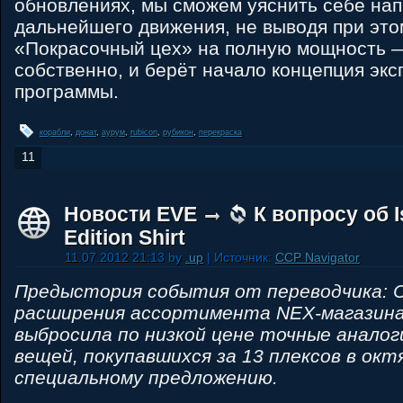
обновлениях, мы сможем уяснить себе на
дальнейшего движения, не выводя при это
«Покрасочный цех» на полную мощность 
собственно, и берёт начало концепция эк
программы.
корабли
,
донат
,
аурум
,
rubicon
,
рубикон
,
перекраска
11
Новости EVE
К вопросу об I
Edition Shirt
11.07.2012 21:13 by
.up
| Источник:
CCP Navigator
Предыстория события от переводчика: C
расширения ассортимента NEX-магазина
выбросила по низкой цене точные аналог
вещей, покупавшихся за 13 плексов в окт
специальному предложению.