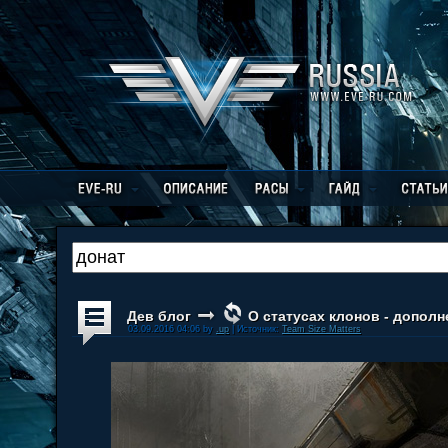
Дев блог
О статусах клонов - дополн
03.09.2016 04:06 by
.up
| Источник:
Team Size Matters