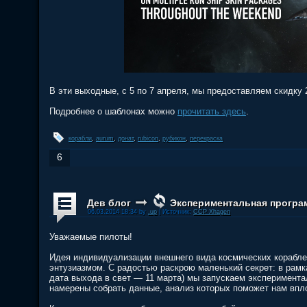
В эти выходные, с 5 по 7 апреля, мы предоставляем скидку 
Подробнее о шаблонах можно
прочитать здесь
.
корабли
,
aurum
,
донат
,
rubicon
,
рубикон
,
перекраска
6
Дев блог
Экспериментальная програм
06.03.2014 18:34 by
.up
| Источник:
CCP Xhagen
Уважаемые пилоты!
Идея индивидуализации внешнего вида космических корабле
энтузиазмом. С радостью раскрою маленький секрет: в рамк
дата выхода в свет — 11 марта) мы запускаем эксперимент
намерены собрать данные, анализ которых поможет нам впл