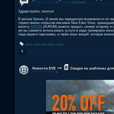
03.06.2014 22:32 by
.up
| Источник:
CCP Xhagen
Здравствуйте, пилоты!
В релизе Кронос (3 июня) мы переделали возможности по пр
торжественно открытом магазине New Eden Store, пришедшем
валюту
АУРУМ
(AURUM) можете придать своему второму я 
же вы сможете использовать услуги в виде тренировки неск
лица вашего персонажа, а также иных вещей, которые можно
aurum
,
донат
,
store
,
kronos
,
кронос
9
Новости EVE
Скидка на шаблоны для
06.04.2014 01:59 by
.up