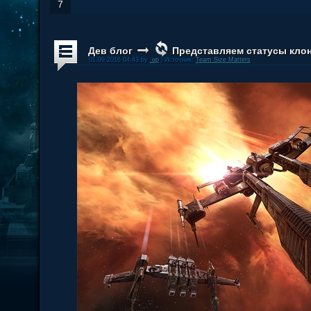
7
Дев блог
Представляем статусы клон
01.09.2016 04:43 by
.up
| Источник:
Team Size Matters