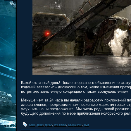
Какой отличный день! После вчерашнего объявления о стату
изданий завязались дискуссии о том, какие изменения прете
встретило заявленную концепцию с таким воодушевлением.
Меньше чем за 24 часа вы начали разработку приложений п
альфа-клонов, предложили нам несколько маркетинговых стр
улучшить наши предложения. Мы очень рады такой реакции и
будущего дополнения по мере приближения ноябрьского рел
клон
,
донат
,
триал
,
eve online
,
альфа-клон
,
ф2п