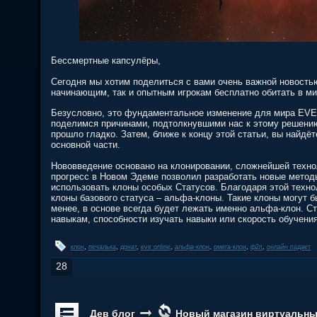
Бессмертные капсулёры,
Сегодня мы хотим поделиться с вами очень важной новост
начинающим, так и опытным игрокам бесплатно обитать в м
Безусловно, это фундаментальное изменение для мира EVE 
поделимся причинами, подтолкнувшими нас к этому решению,
прошло гладко. Затем, ближе к концу этой статьи, вы найдёт
основной части.
Нововведение основано на клонировании, сложнейшей техно
прогресс в Новом Эдеме позволил разработать новые метод
использовать клоны особых Статусов. Благодаря этой техно
клоны базового статуса – альфа-клоны. Такие клоны могут 
менее, в основе всегда будет лежать именно альфа-клон. Ст
навыкам, способности изучать навыки или скорость обучения
клон
,
печалька
,
донат
,
eve online
,
альфа-клон
,
омега-клон
,
ф2п
,
онлайн падает
28
Дев блог
Новый магазин виртуальны