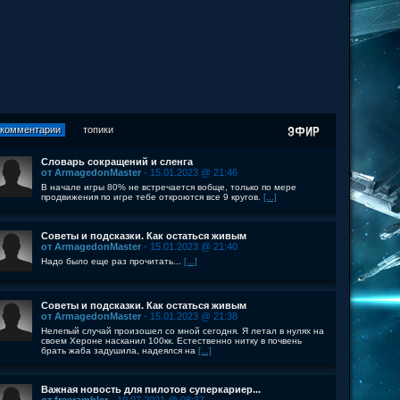
комментарии
топики
Словарь сокращений и сленга
от ArmagedonMaster
- 15.01.2023 @ 21:46
В начале игры 80% не встречается вобще, только по мере
продвижения по игре тебе откроются все 9 кругов.
[...]
Советы и подсказки. Как остаться живым
от ArmagedonMaster
- 15.01.2023 @ 21:40
Надо было еще раз прочитать...
[...]
Советы и подсказки. Как остаться живым
от ArmagedonMaster
- 15.01.2023 @ 21:38
Нелепый случай произошел со мной сегодня. Я летал в нулях на
своем Хероне насканил 100кк. Естественно нитку в почвень
брать жаба задушила, надеялся на
[...]
Важная новость для пилотов суперкариер...