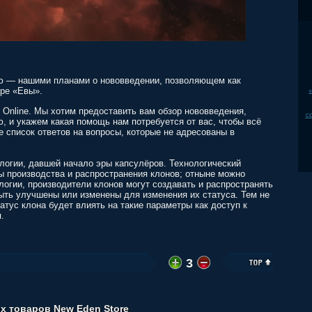
ью — нашими планами о нововведении, позволяющем как
ире «Евы».
к
Online. Мы хотим предоставить вам обзор нововведения,
c
 и укажем какая помощь нам потребуется от вас, чтобы всё
е список ответов на вопросы, которые не адресованы в
логии, давшей начало эры капсулёров. Технологический
ы производства и распространения клонов; отныне можно
логии, производители клонов могут создавать и распространять
быть улучшены или изменены для изменения их статуса. Тем не
атус клона будет влиять на такие параметры как доступ к
.
3
х товаров New Eden Store