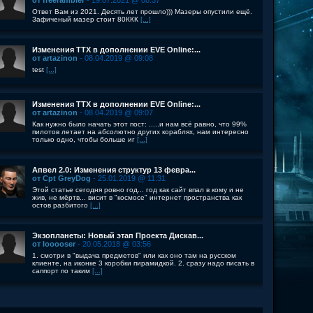
от freerambler
- 19.07.2021 @ 08:37
Ответ Вам из 2021. Десять лет прошло))) Мазеры опустили ещё.
Зафиченый мазер стоит 80ККК
[...]
Изменения ТТХ в дополнении EVE Online:...
от artazinon
- 08.04.2019 @ 09:08
test
[...]
Изменения ТТХ в дополнении EVE Online:...
от artazinon
- 08.04.2019 @ 09:07
Как нужно было начать этот пост: .....и нам всё равно, что 99%
пилотов летает на абсолютно других кораблях, нам интересно
только одно, чтобы больше иг
[...]
Апвел 2.0: Изменения структур 13 февра...
от Cpt GreyDog
- 25.01.2019 @ 11:31
Этой статье сегодня ровно год... год как сайт впал в кому и не
жив, не мёртв... висит в "космосе" интернет пространства как
остов разбитого
[...]
Экзопланеты: Новый этап Проекта Дискав...
от looooser
- 20.05.2018 @ 03:56
1. смотри в "выдача предметов" или как оно там на русском
клиенте, на иконке 3 коробки пирамидкой. 2. сразу надо писать в
саппорт по таким
[...]