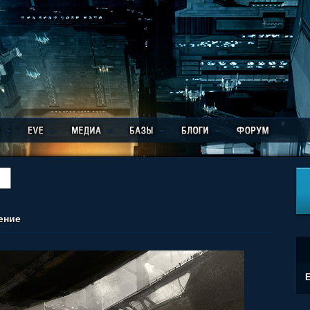
ение
E