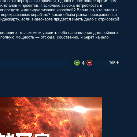
ожности перекраски кораблей, однако в настоящее время нам
х планов и проектов. Насколько высока потребность в
ля средств индивидуализации кораблей? Верно ли, что пилоты
а перекрашенных кораблях? Каков объём рынка перекрашенных
видеокарту, если видеокарте придётся иметь дело с отрисовкой
новлениях, мы сможем уяснить себе направление дальнейшего
 полную мощность — отсюда, собственно, и берёт начало
4