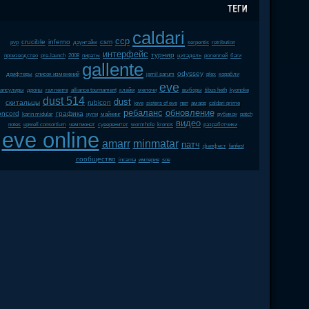
caldari
ccp
crucible
inferno
csm
pvp
даунтайм
serpentis
retribution
интерфейс
турнир
производство
pre-launch
2008
пираты
цитадель
ролеплей
баги
gallente
odyssey
дрифтеры
список изменений
jamil sarum
plex
корабли
eve
апсулиры
дроны
галленте
alliance tournament
клайм
мелочи
выборы
tibus heth
kyonoke
dust 514
dust
скитальцы
rubicon
jove
sisters of eve
пвп
амарр
caldari prime
ребаланс
обновление
oncord
графика
karin midular
нули
майнинг
рубикон
patch
видео
notes
upwell consortium
чемпионат
суверенитет
wormhole
kronos
разработчики
eve online
amarr
minmatar
патч
фанфест
fanfest
сообщество
incarna
империя
soe