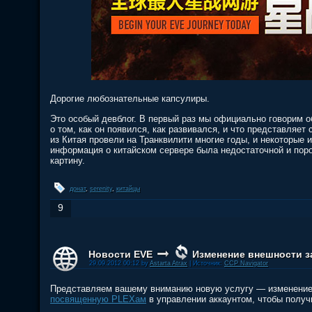
Дорогие любознательные капсулиры.
Это особый девблог. В первый раз мы официально говорим о
о том, как он появился, как развивался, и что представляет
из Китая провели на Транквилити многие годы, и некоторые и
информация о китайском сервере была недостаточной и поро
картину.
донат
,
serenity
,
китайцы
9
Новости EVE
Изменение внешности з
29.09.2012 00:12 by
Astarta Atrax
| Источник:
CCP Navigator
Представляем вашему вниманию новую услугу — изменение 
посвященную PLEXам
в управлении аккаунтом, чтобы получ