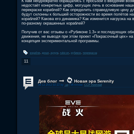
К нам неоднократно обращались с просьбой о введении возм
недостаёт конкретных цифр, могущих лечь в основание наши
перекраске кораблей? Как определить справедливую цену д
будут склонны к большей осторожности во время полётов н
кораблей? Какова его динамика? Как изменится нагрузка на 
по-разному окрашенных кораблей?
Получив от вас отзывы о «Рубиконе 1.3» и последующих об
движения, не выводя при этом проект «Покрасочный цех» на
концепция экспериментальной программы.
корабли
,
донат
,
аурум
,
rubicon
,
рубикон
,
перекраска
11
Дев блог
Новая эра Serenity
09.12.2012 02:22 by
.up
| Источник:
CCP Heimdall