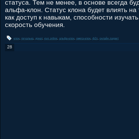
статуса. Тем не менее, в основе всегда б
альфа-клон. Статус клона будет влиять на
как доступ к навыкам, способности изучат
скорость обучения.
клон
,
печалька
,
донат
,
eve online
,
альфа-клон
,
омега-клон
,
ф2п
,
онлайн падает
28