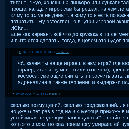
титане- 15уе, хочешь на линкоре или субкапитал
проще, каждый игрок сам бы решал, на чем летат
КЛму то 15 уе не деньгт, а кому то и есть по важ
потратить...Ну естественно внутри игровой экви
ИСКи...
Еще как вариант, всё что до крузака в Т1 сегмен
и пытаются сделать, тогда, в целом это будет 
[#]
04.09.2016 @ 11:13 by
reschenie
/о\, зачем ты ваще играеш в еву, играй где в
фраер, итак игру испортили (кое чем), здесь
космоса, умеющие считать и просчитывать, л
адреналина,а также терпения и выдержки пс
[#]
04.09.2016 @ 13:58 by
MaksTR
сколько возмущений, сколько предсказаний... я 
но уже 6 лет раз в год на 3-4 месяца прихожу в и
устойчивая тенденция наблюдается? онлайн вс
хоть это и мэм, но ева понемногу умирает, ей ну