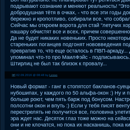
подрывают сознание и меняют реальность! "Это 
добродушная тётя в очках, - что все эти годы до
бережно и кропотливо, собирали все, что собрал
Сейчас мы откроем ворота для стай "летучих хо
нашару обчистят все и всех, причем совершенно 
Да не будет никаких новеньких. Просто некотор
стареньких поганцев подгонят нововведения по
превратив то, что еще осталось в ПВП-аркаду... 
упоминал что-то про МаилФэйс - подписываюсь
Штирлиц не был так близок к провалу...
[#]
02.09.2016 @ 08:48 by
Lesso
Новый формат - ганг в стопятсот бакланов-суец
нубошипах, у каждого по 50 альфа-окон :) Ну и 
больше роют, чем пять барж под бонусом. Настр
полсотни окон и впуть :) Если у тебя писят венту
перестрелять не получится все, половина улетит
эра ждет нас. Десяток глаз тоже можно на сейвс
они и не клочатся, но пока их насканишь, пока 