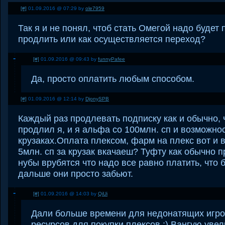
[#]
01.09.2016 @ 07:29 by
ole7959
Так я и не понял, чтоб стать Омегой надо будет
продлить или как осуществляется переход?
[#]
01.09.2016 @ 09:43 by
funnyPafee
Да, просто оплатить любым способом.
[#]
01.09.2016 @ 12:14 by
DjonySPB
Каждый раз продлевать подписку как и обычно, 
продлил я, и я альфа со 100млн. сп и возможно
крузаках.Оплата плексом, фарм на плекс вот и в
5млн. сп за крузак вкачаеш? Туфту как обычно п
нубы врубятся что надо все равно платить, что
дальше они просто забьют.
[#]
01.09.2016 @ 14:03 by
QiUi
Дали больше времени для недонатящих игро
ресурсов для покупки плексов :) Вангую уве