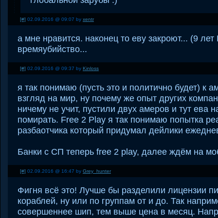
[#]
02.09.2016 @ 09:07 by
xentr
а мне нравится. наконец то еву закроют... (9 лет
времяубийство...
[#]
02.09.2016 @ 09:37 by
Kinloss
я так понимаю (пусть это и политично будет) к 
взгляд на мир, ну почему же опыт других компан
ничему не учит, пустили двух амеров и тут ева 
помирать. Free 2 Play я так понимаю попытка ре
разбаотчика который придумал дейлики ежедне
Банки с СП теперь free 2 play, далее ждём на мо
[#]
02.09.2016 @ 16:47 by
Grey_hunter
Фигня всё это! Лучше бы разделили лицензии п
кораблей, ну или по группам от и до. Так напри
совершеннее шип, тем выше цена в месяц. Напр