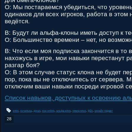
О: Мы постараемся убедиться, что уровен
одинаков для всех игроков, работа в этом
ведётся.
В: Будут ли альфа-клоны иметь доступ к т
О: Большинство времени – нет, но возмож
В: Что если моя подписка закончится в то в
нахожусь в игре, мои навыки перестанут р
разгар боя?
О: В этом случае статус клона не будет пе
пор, пока вы не отключитесь от сервера. М
отключим ваши навыки посреди игровой се
Список навыков, доступных к освоению ал
клон
,
печалька
,
донат
,
eve online
,
альфа-клон
,
омега-клон
,
ф2п
,
онлайн падает
28