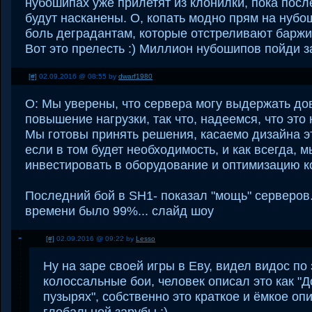
нубошипах уже прилетят из клонилки, пока пос
будут насканены. О, копать модно прям на нубо
боль деградантам, которые отстреливают баржи в
Вот это прелесть :) Миллион нубошипов пойди з
[#]
02.09.2016 @ 08:55 by
dwarf1980
О: Мы уверены, что сервера могу выдержать до
повышение нагрузки, так что, надеемся, что это
Мы готовы принять решения, касаемо дизайна э
если в том будет необходимость, и как всегда,
инвестировать в оборудование и оптимизацию к
Последний бой в SH1- показал "мощь" серверов.
времени было 99%... слайд шоу
[#]
02.09.2016 @ 09:22 by
Lesso
Ну на заре своей игры в Еву, видел видос п
колоссальные бои, человек описал это как "
пузырях", собственно это краткое и ёмкое о
глобальной зарубы :)