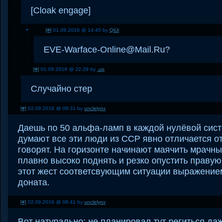
[Cloak engage]
[#]
01.09.2016 @ 14:45 by
QiUi
EVE-Warface-Online@Mail.Ru?
[#]
01.09.2016 @ 22:29 by
.up
Случайно стер
[#]
02.09.2016 @ 08:31 by
unclelynx
Даешь по 50 альфа-ламп в каждой нулёвой систе
думают все эти люди из ССР явно отличается от 
говорят. На горизонте начинают маячить мрачны
плавно высоко поднять и резко опустить правую
этот жест соответсвующим ситуации выражение
доната.
[#]
02.09.2016 @ 08:41 by
unclelynx
Вот натурально: не планировал тут региться даж