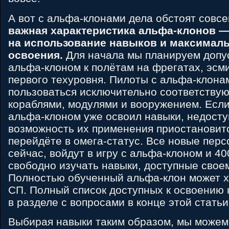
А вот с альфа-клонами дела обстоят совс
важная характеристика альфа-клонов —
на использование навыков и максималь
освоения.
Для начала мы планируем допус
альфа-клоном к полётам на фрегатах, эсм
первого техуровня. Пилоты с альфа-клона
пользоваться исключительно соответству
кораблями, модулями и вооружением. Есл
альфа-клоном уже освоил навыки, недосту
возможность их применения приостановитс
перейдёте в омега-статус. Все новые персо
сейчас, войдут в игру с альфа-клоном и 40
свободно изучать навыки, доступные свое
Полностью обученный альфа-клон может х
СП. Полный список доступных к освоению 
в разделе с вопросами в конце этой статьи
Выбирая навыки таким образом, мы можем 