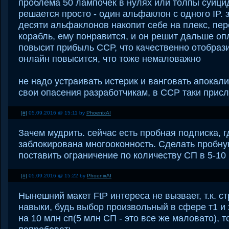
проблема 50 лампочек в нулях или толпы суицид
решается просто - один альфаклон с одного IP. з
десяти альфаклонов накопит себе на плекс, пе
корабль, ему понравится, и он решит дальше опл
повысит прибыль ССР, что качественно отобразит
онлайн повысится, что тоже немаловажно
не надо устраивать истерик и ванговать апокал
свои опасения разработчикам, в ССР таки прис
[#]
05.09.2016 @ 15:11 by
PhoenixAI
Зачем мудрить. сейчас есть пробная подписка, г
заблокирована многооконность. Сделать пробну
поставить ограничение по количеству СП в 5-10
[#]
05.09.2016 @ 15:22 by
PhoenixAI
Нынешний макет FtP интереса не вызвает, т.к. с
навыки, будь выбор произвольный в сфере т1 и 
на 10 млн сп(5 млн СП - это все же маловато), 