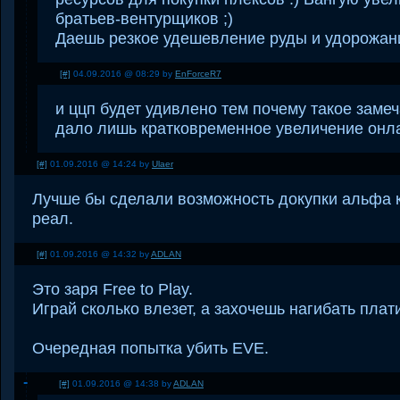
братьев-вентурщиков ;)
Даешь резкое удешевление руды и удорожан
[#]
04.09.2016 @ 08:29 by
EnForceR7
и ццп будет удивлено тем почему такое заме
дало лишь кратковременное увеличение онл
[#]
01.09.2016 @ 14:24 by
Ulaer
Лучше бы сделали возможность докупки альфа 
реал.
[#]
01.09.2016 @ 14:32 by
ADLAN
Это заря Free to Play.
Играй сколько влезет, а захочешь нагибать плат
Очередная попытка убить EVE.
[#]
01.09.2016 @ 14:38 by
ADLAN