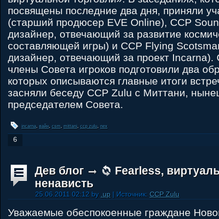
посвящены последние два дня, приняли уч
(старший продюсер EVE Online), CCP Sou
дизайнер, отвечающий за развитие космич
составляющей игры) и CCP Flying Scotsma
дизайнер, отвечающий за проект Incarna).
члены Совета игроков подготовили два обр
которых описываются главные итоги встреч
засняли беседу CCP Zulu c Миттани, нын
председателем Совета.
incarna
,
вайн
,
csm
,
mittani
,
ccp zulu
,
nex
6
Дев блог
Fearless, виртуал
ненависть
25.06.2011 02:12 by
.up
| Источник:
CCP Zulu
Уважаемые обеспокоенные граждане Ново