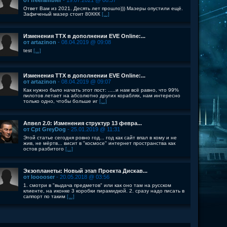
от freerambler
- 19.07.2021 @ 08:37
Ответ Вам из 2021. Десять лет прошло))) Мазеры опустили ещё.
Зафиченый мазер стоит 80ККК
[...]
Изменения ТТХ в дополнении EVE Online:...
от artazinon
- 08.04.2019 @ 09:08
test
[...]
Изменения ТТХ в дополнении EVE Online:...
от artazinon
- 08.04.2019 @ 09:07
Как нужно было начать этот пост: .....и нам всё равно, что 99%
пилотов летает на абсолютно других кораблях, нам интересно
только одно, чтобы больше иг
[...]
Апвел 2.0: Изменения структур 13 февра...
от Cpt GreyDog
- 25.01.2019 @ 11:31
Этой статье сегодня ровно год... год как сайт впал в кому и не
жив, не мёртв... висит в "космосе" интернет пространства как
остов разбитого
[...]
Экзопланеты: Новый этап Проекта Дискав...
от looooser
- 20.05.2018 @ 03:56
1. смотри в "выдача предметов" или как оно там на русском
клиенте, на иконке 3 коробки пирамидкой. 2. сразу надо писать в
саппорт по таким
[...]