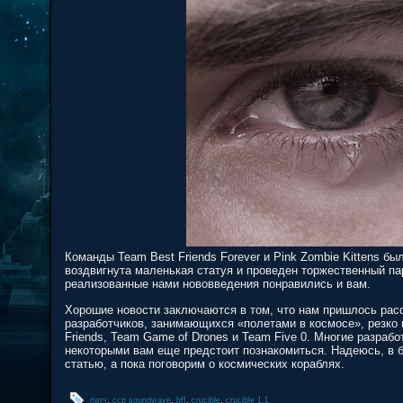
Команды Team Best Friends Forever и Pink Zombie Kittens б
воздвигнута маленькая статуя и проведен торжественный пар
реализованные нами нововведения понравились и вам.
Хорошие новости заключаются в том, что нам пришлось рас
разработчиков, занимающихся «полетами в космосе», резко 
Friends, Team Game of Drones и Team Five 0. Многие разрабо
некоторыми вам еще предстоит познакомиться. Надеюсь, в
статью, а пока поговорим о космических кораблях.
патч
,
ccp soundwave
,
bff
,
crucible
,
crucible 1.1