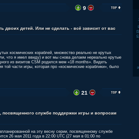
9
ь двоих детей. Или не сделать - всё зависит от вас
п
c
тых космических кораблей, множество реально не крутых
ли, что я имел ввиду) и вот мы снова делаем нереально крутые
одного из визитов CSM родился мем «18 months». Видеть
я той части игры, которая про «космические кораблики», было
п
21
, посвященного службе поддержки игры и вопросам
запланированной на эту весну серии, посвященному службе
ся 26 мая 2011 года в 22:00 UTC (27 мая в 01:00 по