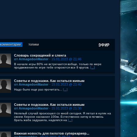
комментарии
топики
Словарь сокращений и сленга
от ArmagedonMaster
- 15.01.2023 @ 21:46
В начале игры 80% не встречается вобще, только по мере
продвижения по игре тебе откроются все 9 кругов.
[...]
Советы и подсказки. Как остаться живым
от ArmagedonMaster
- 15.01.2023 @ 21:40
Надо было еще раз прочитать...
[...]
Советы и подсказки. Как остаться живым
от ArmagedonMaster
- 15.01.2023 @ 21:38
Нелепый случай произошел со мной сегодня. Я летал в нулях на
своем Хероне насканил 100кк. Естественно нитку в почвень
брать жаба задушила, надеялся на
[...]
Важная новость для пилотов суперкариер...