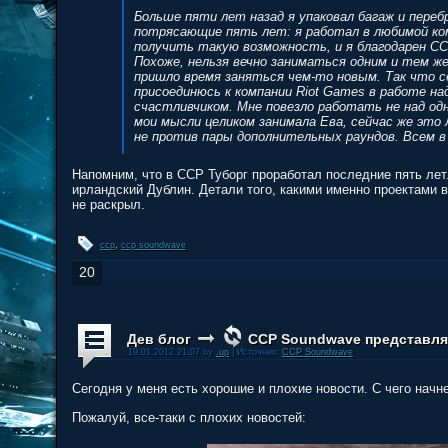
Больше пяти лет назад я упаковал багаж и пере
потрясающие пять лет: я работал в любимой ко
получить такую возможность, и я благодарен CC
Похоже, нельзя вечно заниматься одним и тем же
пришло время заняться чем-то новым. Так что се
присоединюсь к компании Riot Games в работе на
счастливчиком. Мне повезло работать не над одн
мои мысли целиком занимала Ева, сейчас же это 
не против пары дополнительных раундов. Всем в R
Напомним, что в CCP Туборг проработал последние пять лет
ирландский Дублин. Детали того, какими именно проектами в
не раскрыл.
ccp
,
ccp soundwave
20
Дев блог
CCP Soundwave представляе
19.01.2012 21:07 by
.up
| Источник:
CCP Soundwave
Сегодня у меня есть хорошие и плохие новости. С чего начн
Пожалуй, все-таки с плохих новостей: