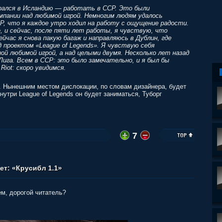
брался в Исландию — работать в CCP. Это были
мпании над любимой игрой. Немногим людям удалось
P, что я каждое утро ходил на работу с ощущение радости.
, и сейчас, после пяти лет работы, я чувствую, что
йчас я снова пакую багаж и направляюсь в Дублин, где
д проектом «League of Legends». Я чувствую себя
ой любимой игрой, а над целыми двумя. Несколько лет назад
Лига. Всем в CCP: это было замечательно, и я был бы
iot: скоро увидимся.
. Нынешним местом дислокации, по словам дизайнера, будет
нутри League of Legends он будет заниматься, Туборг
7
т: «Крусибл 1.1»
ем, дорогой читатель?