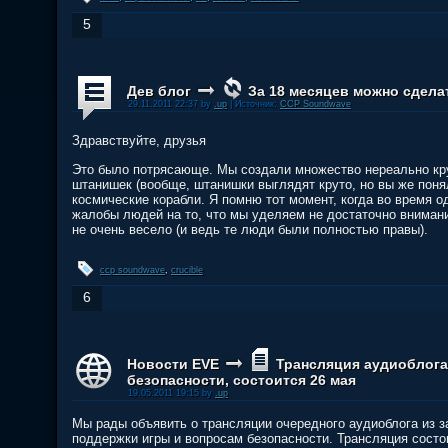
5
Дев блог
За 18 месяцев можно сделат
29.11.2011 22:37 by
.up
| Источник:
CCP Soundwave
Здравствуйте, друзья
Это было потрясающе. Мы создали множество нереально кру
штанишек (вообще, штанишки выглядят круто, но вы же поня
космические корабли. Я помню тот момент, когда во время 
жалобы людей на то, что мы уделяем не достаточно внимани
не очень весело (и ведь те люди были полностью правы).
ccp soundwave
,
crucible
6
Новости EVE
Трансляция аудиоблога
безопасности, состоится 26 мая
19.05.2011 19:15 by
.up
Мы рады объявить о трансляции очередного аудиоблога из 
поддержки игры и вопросам безопасности. Трансляция состоит