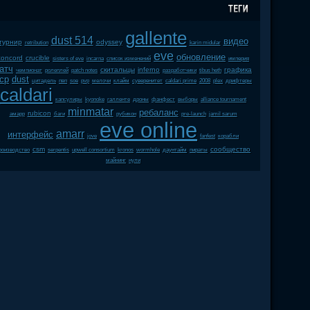
gallente
dust 514
видео
турнир
odyssey
retribution
karin midular
eve
обновление
concord
crucible
sisters of eve
incarna
список изменений
империя
атч
скитальцы
inferno
графика
чемпионат
ролеплей
patch notes
разработчики
tibus heth
cp
dust
цитадель
пвп
soe
pvp
мелочи
клайм
суверенитет
caldari prime
2008
plex
дрифтеры
caldari
капсулиры
kyonoke
галленте
дроны
фанфест
выборы
alliance tournament
minmatar
ребаланс
rubicon
амарр
баги
рубикон
pre-launch
jamil sarum
eve online
amarr
интерфейс
jove
fanfest
корабли
csm
сообщество
роизводство
serpentis
upwell consortium
kronos
wormhole
даунтайм
пираты
майнинг
нули