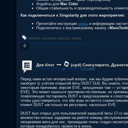
Апдейты для
Mac Cider
Общая стабильность и производительность клиент
Как подключиться к Singularity для этого мероприятия:
Прочитайте инструкции
здесь
и информацию насчет
Подключитесь к внутриигровому каналу «
MassTesti
singularity
,
тест-сервер
,
масс-тест
,
oceanus
0
Дев блог
(upd) Сингулярити, Дуалити
07.09.2012 23:07 by
.up
| Источник:
CCP Goliath
Перед нами встал интересный вопрос: как мы будем публичн
наоборот (с учётом открытой беты DUST 514). Вы знаете, чт
некоторым причинам, версия EVE, запущенная там — устар
EVE). Это может казаться противоестественным, но причин
позволяющая тестировать DUST в предсказуемом и сопоста
чтобы удостовериться, что обе игры остаются совместимыми
клиент DUST настолько же регулярно, насколько EVE.
DUST был открыт для пользователей закрытой беты 17-го авг
множества ночных задержек на работе команд обслуживания
неоценимая веха для нас, прошедшая очень гладко несмотр
которые понадобилось провести в жизнь.