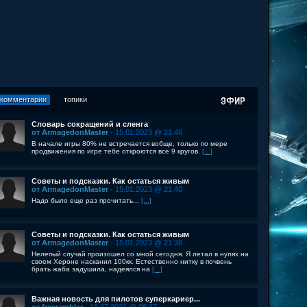
комментарии
топики
Словарь сокращений и сленга
от ArmagedonMaster
- 15.01.2023 @ 21:46
В начале игры 80% не встречается вобще, только по мере
продвижения по игре тебе откроются все 9 кругов.
[...]
Советы и подсказки. Как остаться живым
от ArmagedonMaster
- 15.01.2023 @ 21:40
Надо было еще раз прочитать...
[...]
Советы и подсказки. Как остаться живым
от ArmagedonMaster
- 15.01.2023 @ 21:38
Нелепый случай произошел со мной сегодня. Я летал в нулях на
своем Хероне насканил 100кк. Естественно нитку в почвень
брать жаба задушила, надеялся на
[...]
Важная новость для пилотов суперкариер...