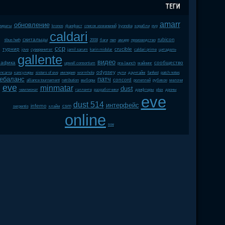
amarr
обновление
пираты
kronos
фанфест
список изменений
kyonoke
корабли
pvp
caldari
скитальцы
rubicon
tibus heth
2008
баги
пвп
амарр
производство
ccp
турнир
crucible
jove
суверенитет
jamil sarum
karin midular
caldari prime
цитадель
gallente
видео
рафика
сообщество
upwell consortium
pre-launch
майнинг
odyssey
incarna
капсулиры
sisters of eve
империя
wormhole
нули
даунтайм
fanfest
patch notes
ебаланс
патч
concord
alliance tournament
retribution
выборы
ролеплей
рубикон
мелочи
eve
minmatar
dust
чемпионат
галленте
разработчики
дрифтеры
plex
дроны
eve
dust 514
интерфейс
inferno
csm
serpentis
клайм
online
soe