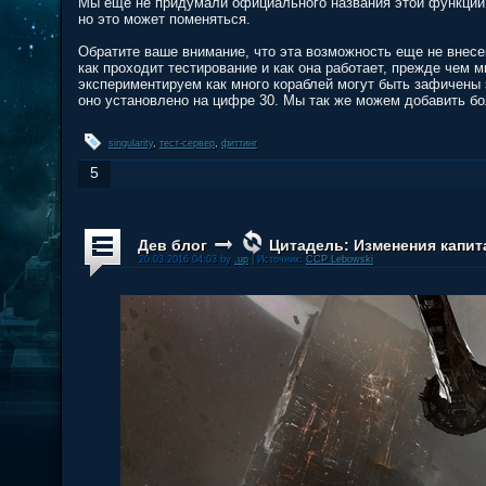
Мы еще не придумали официального названия этой функции
но это может поменяться.
Обратите ваше внимание, что эта возможность еще не внесе
как проходит тестирование и как она работает, прежде чем 
экспериментируем как много кораблей могут быть зафичены з
оно установлено на цифре 30. Мы так же можем добавить б
singularity
,
тест-сервер
,
фиттинг
5
Дев блог
Цитадель: Изменения капи
20.03.2016 04:03 by
.up
| Источник:
CCP Lebowski