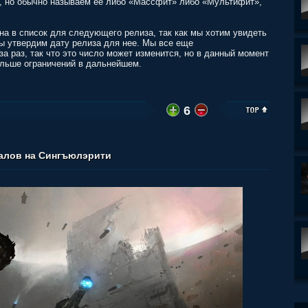
, но обычно называем ее либо «Массфит» либо «Мультифит»,
на в список для следующего релиза, так как мы хотим увидеть
мы утвердим дату релиза для нее. Мы все еще
а раз, так что это число может изменится, но в данный момент
ольше ограничений в дальнейшем.
6
талов на Сингъюлэрити