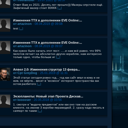
от freerambler
- 19.07.2021 @ 08:37
Ответ Вам из 2021. Десять лет прошло))) Мазеры опустили ещё.
Зафиченый мазер стоит 80ККК
[...]
Изменения ТТХ в дополнении EVE Online:...
от artazinon
- 08.04.2019 @ 09:08
test
[...]
Изменения ТТХ в дополнении EVE Online:...
от artazinon
- 08.04.2019 @ 09:07
Как нужно было начать этот пост: .....и нам всё равно, что 99%
пилотов летает на абсолютно других кораблях, нам интересно
только одно, чтобы больше иг
[...]
Апвел 2.0: Изменения структур 13 февра...
от Cpt GreyDog
- 25.01.2019 @ 11:31
Этой статье сегодня ровно год... год как сайт впал в кому и не
жив, не мёртв... висит в "космосе" интернет пространства как
остов разбитого
[...]
Экзопланеты: Новый этап Проекта Дискав...
от looooser
- 20.05.2018 @ 03:56
1. смотри в "выдача предметов" или как оно там на русском
клиенте, на иконке 3 коробки пирамидкой. 2. сразу надо писать в
саппорт по таким
[...]