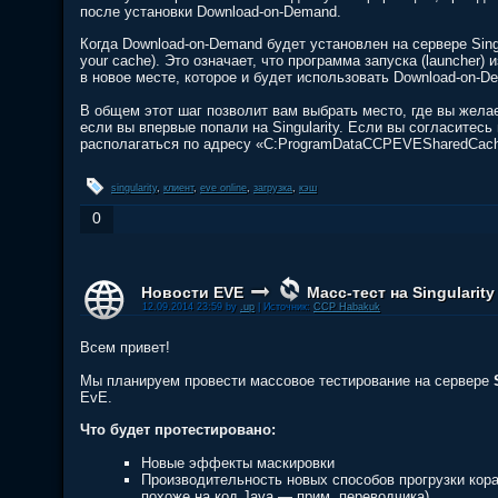
после установки Download-on-Demand.
Когда Download-on-Demand будет установлен на сервере Sing
your cache). Это означает, что программа запуска (launcher
в новое месте, которое и будет использовать Download-on-D
В общем этот шаг позволит вам выбрать место, где вы желае
если вы впервые попали на Singularity. Если вы согласитесь
располагаться по адресу «C:ProgramDataCCPEVESharedCac
singularity
,
клиент
,
eve online
,
загрузка
,
кэш
0
Новости EVE
Масс-тест на Singularity
12.09.2014 23:59 by
.up
| Источник:
CCP Habakuk
Всем привет!
Мы планируем провести массовое тестирование на сервере
EvE.
Что будет протестировано:
Новые эффекты маскировки
Производительность новых способов прогрузки кораб
похоже на код Java — прим. переводчика)