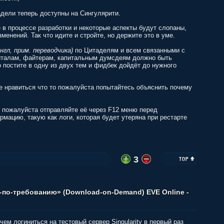
дели теперь доступны на Сингулярити.
в процессе разработки и некоторые аспекты будут слопаны,
енений. Так что идите и стройте, но держите это в уме.
англ, прим. переводчика)
по Цитаделям и всем связанными с
питалам, файтерам, капитальным думсдеям должно быть
 постите в одну из двух тем и фидбек дойдёт до нужного
е нравиться что то пожалуйста попытайтесь объяснить почему
 пожалуйста отправляйте её через F12 меню перед
рмацию, такую как логи, которая будет утеряна при рестарте
3
-по-требованию» (Download-on-Demand) EVE Online -
м логиниться на тестовый сервер Singularity в первый раз