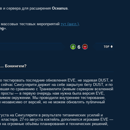
ов и сервера для расширения
Oceanus
.
 массовых тестовых мероприятий
тут (англ.)
.
ng
».
6
... Бэкингем?
о тестировать последние обновления EVE, не задевая DUST, и
о сейчас Сингулярити держит на себе закрытую бету DUST, и по
евшая по сравнению с Транквилити (живым сервером вселенной
ы просты — в первую очередь нам нужна была версия EVE,
вимом окружении. Мы проводили внутреннее тестирование,
 независимо от версий, но не можем обновлять публичный
уста на Сингулярити в результате титанических усилий и
 кластера. 27-го августа коктейль дополнился игроками EVE —
я на огромные объёмы планирования и технических решений,