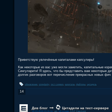
Приветствую увлечённые капиталами капсулиры!
Как некоторые из вас уже могли заметить, капитальные кора
Сингуларити! Я здесь, что бы представить вам некоторые де
долгих разговоров вот перечисление прекрасных новых фич 
обновление
,
singularity
,
тест-сервер
,
капиталы
,
файтеры
,
цитадель
14
Дев блог
Цитадели на тест-сервере
19.03.2016 01:11 by
.up
| Источник:
CCP Claymore