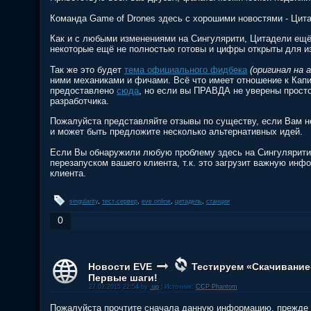
Команда Game of Drones здесь с хорошими новостями - Цита
Как и с любыми изменениями на Сингулярити, Цитадели ещё 
некоторые ещё не полностью готовы и цифры открыты для изм
Так же это будет
тема официального фидбека
(оригинал на 
ними механиками и фичами. Всё что имеет отношение к Ка
предоставлено
сюда
, но если вы ПРАВДА не уверены просто
разработчика.
Пожалуйста представляйте отзывы по существу, если Вам н
и может быть предложите несколько альтернативных идей.
Если Вы обнаружили любую проблему здесь на Сингулярити
перезапуском вашего клиента, т.к. это загрузит важную инфо
клиента.
singularity
,
тест-сервер
,
eve online
,
цитадель
,
станции
0
Новости EVE
Тестируем «Скачивание
Первые шаги!
27.02.2015 22:54 by
.up
| Источник:
CCP Phantom
Пожалуйста прочтите сначала данную информацию, прежде че