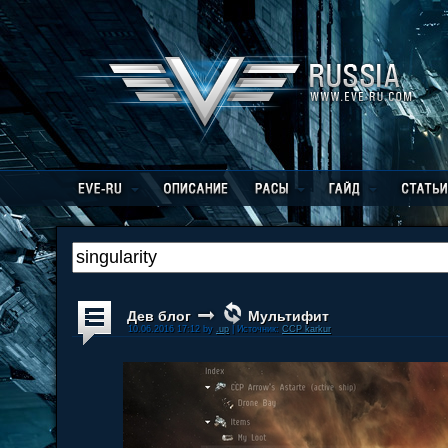
Дев блог
Мультифит
10.06.2016 17:12 by
.up
| Источник:
CCP karkur