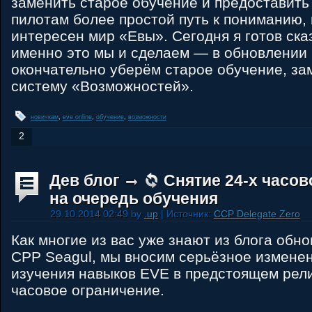
заменить старое обучение и предоставит
пилотам более простой путь к пониманию,
интересен мир «Евы». Сегодня я готов сказ
именно это мы и сделаем — в обновлении
окончательно уберём старое обучение, за
систему «Возможностей».
новичкам
,
eve online
,
обучение
,
возможности
2
Дев блог
Снятие 24-х часов
на очередь обучения
29.10.2014 02:49 by
.up
| Источник:
CCP Delegate Zero
Как многие из вас уже знают из блога обн
CPP Seagul, мы вносим серьёзное изменен
изучения навыков EVE в предстоящем рели
часовое ограничение.