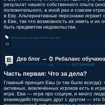
результат нашего собственного опыта (ин
положительного, а иной раз и совсем отри
в Еву. Альтернативные персонажи играют 
в Еве, так что возможность их иметь и их
быть предметом недовольства.
скиллы
,
подписка
,
обучение
,
odyssey
,
альт
,
твинк
21
Дев блог
Ребаланс обучаю
30.07.2012 19:26 by
.up
| Источник:
CCP Greyscale
Часть первая: Что за дела?
Главный принцип Евы (и так было всегда):
активных, вовлечённых игроков есть в игр
игра. Ева — игра про социум, и много люде
взаимодействующих друг с другом — это 
возможностей для интересных результатов