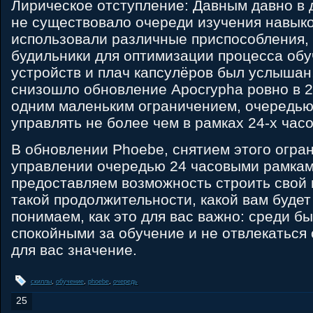
Лирическое отступление: Давным давно в 
не существовало очереди изучения навыко
использовали различные приспособления,
будильники для оптимизации процесса обу
устройств и плач капсулёров был услышан
снизошло обновление Apocrypha ровно в 20
одним маленьким ограничением, очередь
управлять не более чем в рамках 24-х часо
В обновлении Phoebe, снятием этого огра
управлении очередью 24 часовыми рамкам
предоставляем возможность строить свой 
такой продолжительности, какой вам будет
понимаем, как это для вас важно: среди б
спокойными за обучение и не отвлекаться о
для вас значение.
скиллы
,
обучение
,
phoebe
,
очередь
25