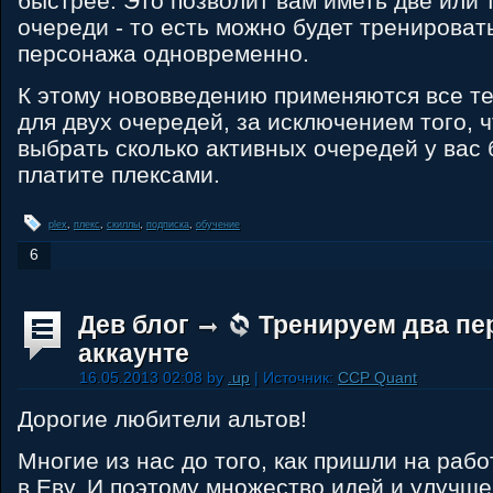
быстрее. Это позволит вам иметь две или 
очереди - то есть можно будет тренироват
персонажа одновременно.
К этому нововведению применяются все те
для двух очередей, за исключением того, 
выбрать сколько активных очередей у вас 
платите плексами.
plex
,
плекс
,
скиллы
,
подписка
,
обучение
6
Дев блог
Тренируем два пе
аккаунте
16.05.2013 02:08 by
.up
| Источник:
CCP Quant
Дорогие любители альтов!
Многие из нас до того, как пришли на рабо
в Еву. И поэтому множество идей и улучш