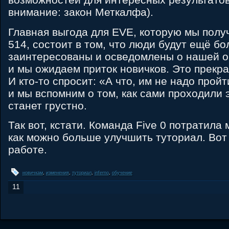
внимание: закон Меткалфа).
Главная выгода для EVE, которую мы пол
514, состоит в том, что люди будут ещё б
заинтересованы и осведомлены о нашей о
и мы ожидаем приток новичков. Это прекра
И кто-то спросит: «А что, им не надо прой
и мы вспомним о том, как сами проходили э
станет грустно.
Так вот, кстати. Команда Five 0 потратила 
как можно больше улучшить туториал. Вот
работе.
новичкам
,
изменения
,
туториал
,
inferno
,
обучение
11