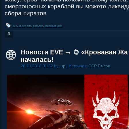
смертоносных кораблей вы можете ликвид
сбора пиратов.
pve
,
эвент
,
пве
,
событие
,
guardians gala
3
Новости EVE
«Кровавая Жат
началась!
20.10.2016 01:32 by
.up
| Источник:
CCP Falcon