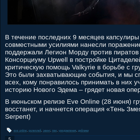
В течение последних 9 месяцев капсулиры
совместными усилиями нанесли поражени
поддержали Легион Морду против пиратов 
Консорциуму Upwell в постройке Цитаделе
критическую помощь Valkyrie в борьбе с гр
Это были захватывающие события, и мы 
всех, кому понравилось принимать в них у
историю Нового Эдема – грядет новая опе
В июньском релизе Eve Online (28 июня) гр
восстанет, и начнется операция «Тень Зме
Serpent)
eve online
,
ролеплей
,
эвент
,
пве
,
уведомления
,
дейлики
5