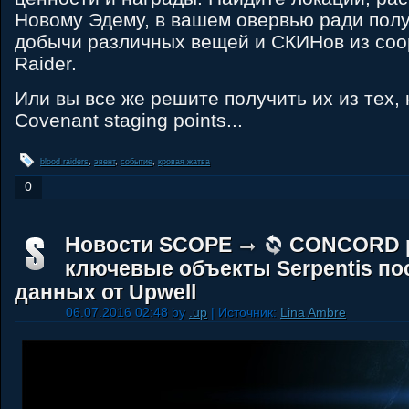
Новому Эдему, в вашем овервью ради пол
добычи различных вещей и СКИНов из соо
Raider.
Или вы все же решите получить их из тех, 
Covenant staging points...
blood raiders
,
эвент
,
событие
,
кровая жатва
0
Новости SCOPE
CONCORD 
ключевые объекты Serpentis по
данных от Upwell
06.07.2016 02:48 by
.up
| Источник:
Lina Ambre