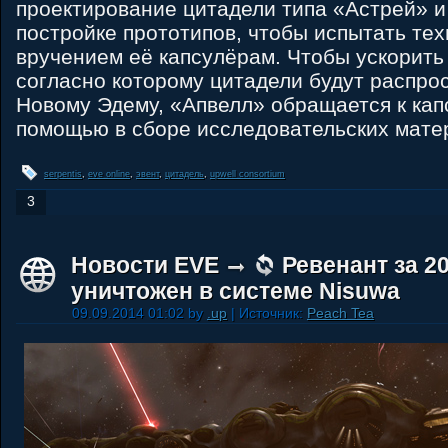
проектирование цитадели типа «Астрей» и 
постройке прототипов, чтобы испытать те
вручением её капсулёрам. Чтобы ускорить
согласно которому цитадели будут распро
Новому Эдему, «Апвелл» обращается к кап
помощью в сборе исследовательских мате
serpentis
,
eve online
,
эвент
,
цитадель
,
upwell consortium
3
Новости EVE
Ревенант за 2
уничтожен в системе Nisuwa
09.09.2014 01:02 by
.up
| Источник:
Peach Tea