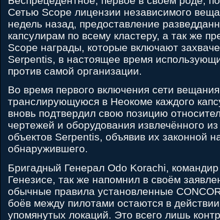
Беспрецедентное, первое в своём роде, п
Сетью Scope лицензии независимого веща
недель назад, предоставление разведдан
капсулирам по всему кластеру, а так же 
Scope награды, которые включают захвач
Serpentis, в настоящее время использующ
против самой организации.
Во время первого включения сети вещания
транслирующуюся в Неокоме каждого кап
вновь подтвердил свою позицию относител
чертежей и оборудования извлечённого и
объектов Serpentis, объявив их законной н
обнаружившего.
Бригадный Генерал Odo Korachi, команди
Генезисе, так же напомнил в своём заявле
обычные правила установленные CONCOR
боёв между пилотами остаются в действии
упомянутых локаций. Это всего лишь конт