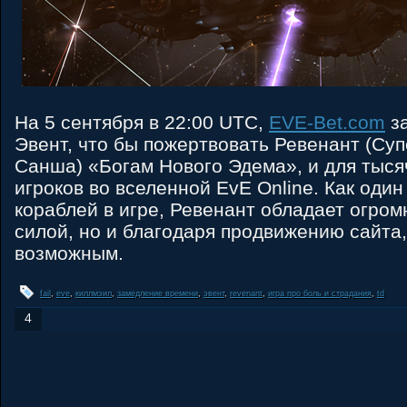
На 5 сентября в 22:00 UTC,
EVE-Bet.com
з
Эвент, что бы пожертвовать Ревенант (Су
Санша) «Богам Нового Эдема», и для тыс
игроков во вселенной EvE Online. Как один
кораблей в игре, Ревенант обладает огром
силой, но и благодаря продвижению сайта,
возможным.
fail
,
eve
,
киллмэил
,
замедление времени
,
эвент
,
revenant
,
игра про боль и страдания
,
td
4