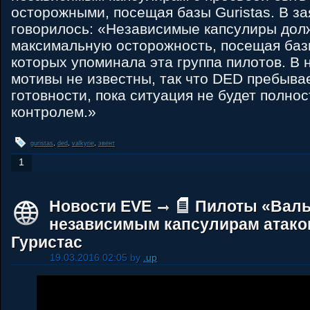
осторожными, посещая базы Guristas. В з
говорилось: «Независимые капсулиры дол
максимальную осторожность, посещая базы
которых упоминала эта группа пилотов. В
мотивы не известны, так что DED пребыва
готовности, пока ситуация не будет полно
контролем.»
guristas
,
ded
,
valkyrie
,
эвент
1
Новости EVE
Пилоты «Валь
независимым капсулирам атако
Гуристас
19.03.2016 02:05 by
.up