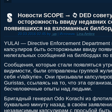
Новости SCOPE
DED совету
осторожность ввиду недавних 
появившихся на взломанных билбор
20.03.2016 02:45 by
.up
| Источник:
Lina Ambre
YULAI — Directive Enforcement Department
капсулиров быть осторожными ввиду появ
нелегальных сообщений на билбордах по в
Сообщения, которые стали появляться утр
видимости, были отправлены группой жул
себя «Valkyrie». Они призывали капсулиро
Guristas, ссылаясь на то, что эта организ
бесчеловечные опыты над людьми.
Бригадный генерал Odo Korachi из флотил
буквально минуту назад, в своём заявлени
независимым капсулирам с просьбой быть