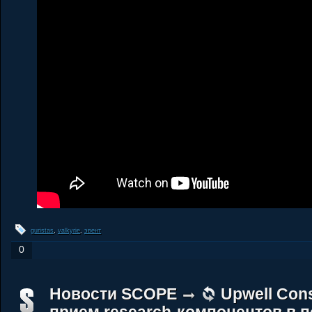
guristas
,
valkyrie
,
эвент
0
Новости SCOPE
Upwell Con