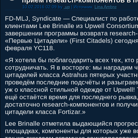
прием research-компонентов в 
10.02.2016 02:09 by
.up
| Источник:
Lina Ambre
FD-MLJ, Syndicate — Специалист по работ
клиентами Lee Brinalle из Upwell Consorti
завершении программы возврата research
«Первые Цитадели» (First Citadels) сегодня
февраля YC118.
«Я хотела бы поблагодарить всех тех, кто
сотрудничать. Я в восторге: мы наградим 
цитаделей класса Astrahus пятерых участн
проведём последние подсчёты и разыграем
уж о классной стильной одежде от Upwell!
ещё остаётся время для последнего рывка
достаточно research-компонентов и получи
цитадели класса Fortizar.»
Lee Brinalle отметила выдающийся прогре
площадках, компоненты для которых уже 