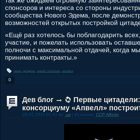
так же ожидаем огромную заинтересованно
спонсоров и интереса со стороны индустр
сообщества Нового Эдема, после демонст
возможностей открытых постройкой цитад
«Ещё раз хотелось бы поблагодарить всех,
участие, и пожелать использовать оставш
полночи с максимальной отдачей, когда м
принимать контракты.»
эвент
,
цитадель
,
upwell consortium
,
astrahus
0
Дев блог
Первые цитадели
консорциуму «Апвелл» построи
26.01.2016 01:41 by
.up
| Источник:
CCP Affinity