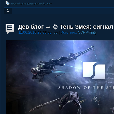
serpentis
,
капсулиры
,
concord
,
эвент
1
Дев блог
Тень Змея: сигнал
11.06.2016 23:05 by
.up
| Источник:
CCP Affinity